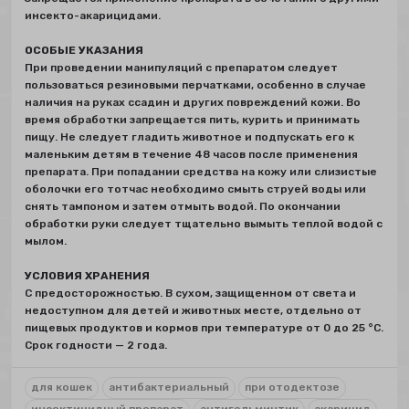
инсекто-акарицидами.
ОСОБЫЕ УКАЗАНИЯ
При проведении манипуляций с препаратом следует
пользоваться резиновыми перчатками, особенно в случае
наличия на руках ссадин и других повреждений кожи. Во
время обработки запрещается пить, курить и принимать
пищу. Не следует гладить животное и подпускать его к
маленьким детям в течение 48 часов после применения
препарата. При попадании средства на кожу или слизистые
оболочки его тотчас необходимо смыть струей воды или
снять тампоном и затем отмыть водой. По окончании
обработки руки следует тщательно вымыть теплой водой с
мылом.
УСЛОВИЯ ХРАНЕНИЯ
С предосторожностью. В сухом, защищенном от света и
недоступном для детей и животных месте, отдельно от
пищевых продуктов и кормов при температуре от 0 до 25 °C.
Срок годности — 2 года.
для кошек
антибактериальный
при отодектозе