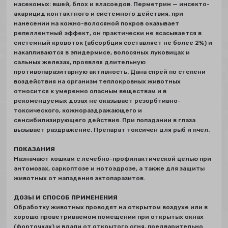
насекомых: вшей, блох и власоедов. Перметрин — инсекто-
акарицид контактного и системного действия, при
нанесении на кожно-волосяной покров оказывает
репеллентный эффект, он практически не всасывается в
системный кровоток (абсорбция составляет не более 2%) и
накапливаются в эпидермисе, волосяных луковицах и
сальных железах, проявляя длительную
противопаразитарную активность. Дана спрей по степени
воздействия на организм теплокровных животных
относится к умеренно опасным веществам и в
рекомендуемых дозах не оказывает резорбтивно-
токсического, кожнораздражающего и
сенсибилизирующего действия. При попадании в глаза
вызывает раздражение. Препарат токсичен для рыб и пчел.
ПОКАЗАНИЯ
Назначают кошкам с лечебно-профилактической целью при
энтомозах, саркоптозе и нотоэдрозе, а также для защиты
животных от нападения эктопаразитов.
ДОЗЫ И СПОСОБ ПРИМЕНЕНИЯ
Обработку животных проводят на открытом воздухе или в
хорошо проветриваемом помещении при открытых окнах
(форточках) и вдали от открытого огня, предварительно