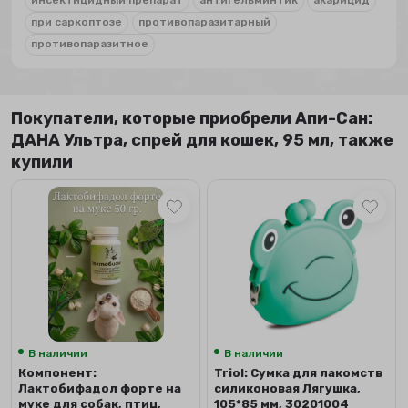
инсектицидный препарат
антигельминтик
акарицид
при саркоптозе
противопаразитарный
противопаразитное
Покупатели, которые приобрели Апи-Сан:
ДАНА Ультра, спрей для кошек, 95 мл, также
купили
В наличии
В наличии
Компонент:
Triol: Сумка для лакомств
Лактобифадол форте на
силиконовая Лягушка,
муке для собак, птиц,
105*85 мм, 30201004