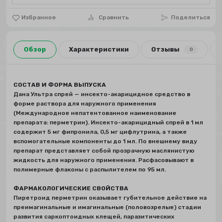
Избранное
Сравнить
Поделиться
Обзор
Характеристики
Отзывы
0
СОСТАВ И ФОРМА ВЫПУСКА
Дана Ультра спрей — инсекто-акарицидное средство в
форме раствора для наружного применения
(Международное непатентованное наименование
препарата: перметрин). Инсекто-акарицидный спрей в 1 мл
содержит 5 мг фипронила, 0,5 мг цифлутрина, а также
вспомогательные компоненты до 1 мл. По внешнему виду
препарат представляет собой прозрачную маслянистую
жидкость для наружного применения. Расфасовывают в
полимерные флаконы с распылителем по 95 мл.
ФАРМАКОЛОГИЧЕСКИЕ СВОЙСТВА
Пиретроид перметрин оказывает губительное действие на
преимагинальные и имагинальные (половозрелые) стадии
развития саркоптоидных клещей, паразитических