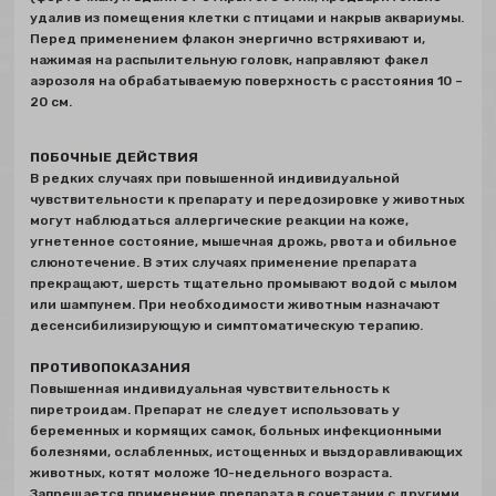
удалив из помещения клетки с птицами и накрыв аквариумы.
Перед применением флакон энергично встряхивают и,
нажимая на распылительную головк, направляют факел
аэрозоля на обрабатываемую поверхность с расстояния 10 –
20 см.
ПОБОЧНЫЕ ДЕЙСТВИЯ
В редких случаях при повышенной индивидуальной
чувствительности к препарату и передозировке у животных
могут наблюдаться аллергические реакции на коже,
угнетенное состояние, мышечная дрожь, рвота и обильное
слюнотечение. В этих случаях применение препарата
прекращают, шерсть тщательно промывают водой с мылом
или шампунем. При необходимости животным назначают
десенсибилизирующую и симптоматическую терапию.
ПРОТИВОПОКАЗАНИЯ
Повышенная индивидуальная чувствительность к
пиретроидам. Препарат не следует использовать у
беременных и кормящих самок, больных инфекционными
болезнями, ослабленных, истощенных и выздоравливающих
животных, котят моложе 10-недельного возраста.
Запрещается применение препарата в сочетании с другими