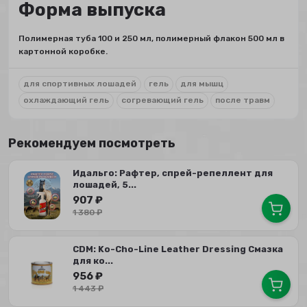
Форма выпуска
Полимерная туба 100 и 250 мл, полимерный флакон 500 мл в
картонной коробке.
для спортивных лошадей
гель
для мышц
охлаждающий гель
согревающий гель
после травм
Рекомендуем посмотреть
Идальго: Рафтер, спрей-репеллент для
лошадей, 5...
907
₽
1 380
₽
CDM: Ko-Cho-Line Leather Dressing Смазка
для ко...
956
₽
1 443
₽