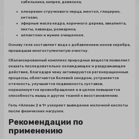
сабельника, кипрея, девясила;
олеорезин стручкового перца, ментол, глицерин,
хитозан;
эфирные масла кедра, коричного дерева, эвкалипта,
пихты, лаванды, розмарина;
аллантоин и мумие очищенное.
Основу геля составляет вода с добавлением ионов серебра,
прошедшая многоступенчатую очистку.
Сбалансированный комплекс природных веществ позволяет
оказать последовательно охлаждающее и раздражающее
действие, благодаря чему активируются регенерационные
процессы, облегчается болевой синдром, устраняется
отечность, улучшается подвижность суставов,
нормализуется кровообращение и в целом повышается
способность мышц и других тканей к восстановлению.
Гель «Алезан 2 в 1» ускоряет выведение молочной кислоты
после физических нагрузок.
Рекомендации по
применению