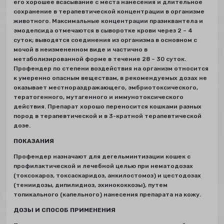
его хорошее всасывание с места нанесения и длительное
сохранение в терапевтической концентрации в организме
животного. Максимальные концентрации празиквантела и
эмодепсида отмечаются в сыворотке крови через 2 – 4
суток; выводятся соединения из организма в основном с
мочой в неизмененном виде и частично в
метаболизированной форме в течение 28 – 30 суток.
Профендер по степени воздействия на организм относится
к умеренно опасным веществам, в рекомендуемых дозах не
оказывает местнораздражающего, эмбриотоксического,
тератогенного, мутагенного и иммунотоксического
действия. Препарат хорошо переносится кошками разных
пород в терапевтической и в 3-кратной терапевтической
дозе.
ПОКАЗАНИЯ
Профендер назначают для дегельминтизации кошек с
профилактической и лечебной целью при нематодозах
(токсокароз, токсаскаридоз, анкилостомоз) и цестодозах
(тениидозы, дипилидиоз, эхинококкозы), путем
топикального (капельного) нанесения препарата на кожу.
ДОЗЫ И СПОСОБ ПРИМЕНЕНИЯ