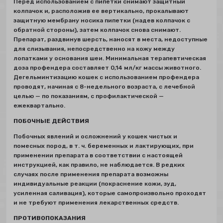
Перед использованием с пипетки снимают защитный
колпачок и, расположив ее вертикально, прокалывают
защитную мембрану носика пипетки (надев колпачок с
обратной стороны), затем колпачок снова снимают.
Препарат, раздвинув шерсть, наносят в места, недоступные
для слизывания, непосредственно на кожу между
лопатками у основания шеи. Минимальная терапевтическая
доза профендера составляет 0,14 мл/кг массы животного.
Дегельминтизацию кошек с использованием профендера
проводят, начиная с 8-недельного возраста, с лечебной
целью — по показаниям, с профилактической —
ежеквартально.
ПОБОЧНЫЕ ДЕЙСТВИЯ
Побочных явлений и осложнений у кошек чистых и
помесных пород, в т. ч. беременных и лактирующих, при
применении препарата в соответствии с настоящей
инструкцией, как правило, не наблюдается. В редких
случаях после применения препарата возможны
индивидуальные реакции (покраснение кожи, зуд,
усиленная саливация), которые самопроизвольно проходят
и не требуют применения лекарственных средств.
ПРОТИВОПОКАЗАНИЯ