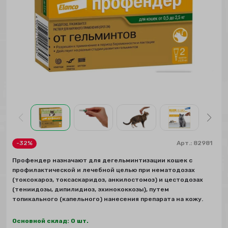
-32%
Арт.:
82981
Профендер назначают для дегельминтизации кошек с
профилактической и лечебной целью при нематодозах
(токсокароз, токсаскаридоз, анкилостомоз) и цестодозах
(тениидозы, дипилидиоз, эхинококкозы), путем
топикального (капельного) нанесения препарата на кожу.
Основной склад: 0 шт.