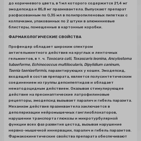
до коричневого цвета, в 1 мл которого содержится 21,4 мг
эмодепсида и 85,8 мг празиквантела. Выпускают препарат
расфасованным по 0,35 мл в полипропиленовых пипетках с
колпачками, упакованных по 2 штуки в алюминиевые
блистеры, помещенные в картонные коробки.
ФАРМАКОЛОГИЧЕСКИЕ СВОЙСТВА
Профендер обладает широким спектром
антигельминтного действия на круглых и ленточных
гельминтов, в т. ч.
Тохосаra саti
,
Toxascaris leoninа
,
Ancylostoma
tubaeforme
,
Echinococcus multilocularis
,
Dipylidium caninum
,
Taenia taeniaeformis
, паразитирующих у кошек. Эмодепсид,
входящий в состав препарата, является полусинтетическим
соединением из группы депсипептидов и обладает
нематодоцидным действием. Оказывая стимулирующее
действие на пресинаптические латрофилиновые
рецепторы, эмодепсид вызывает паралич и гибель паразита.
Механизм действия празиквантела заключается в
деполяризации нейромышечных ганглиоблокаторов,
нарушении транспорта глюкозы и микротурбулярной
функции всех фаз развития цестод, вызывая нарушение
нервно-мышечной иннервации, паралич и гибель паразитов.
Фармакокинетические свойства препарата обеспечивают