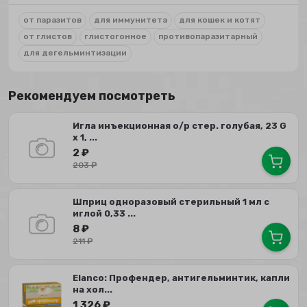
от паразитов
для иммунитета
для кошек и котят
от глистов
глистогонное
противопаразитарный
для дегельминтизации
Рекомендуем посмотреть
Игла инъекционная о/р стер. голубая, 23 G
х 1, ...
2
₽
203
₽
Шприц одноразовый стерильный 1 мл с
иглой 0,33 ...
8
₽
211
₽
Elanco: Профендер, антигельминтик, капли
на хол...
1 326
₽