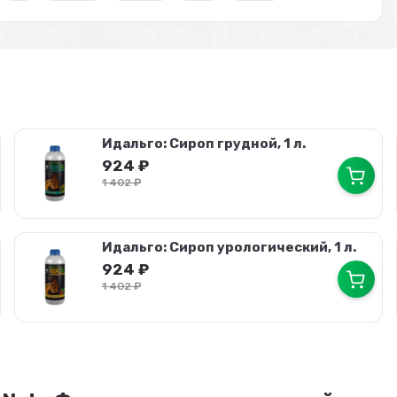
Идальго: Сироп грудной, 1 л.
924
₽
1 402
₽
Идальго: Сироп урологический, 1 л.
924
₽
1 402
₽