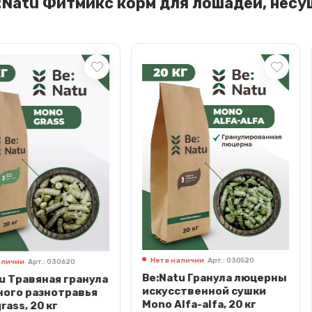
Natu Фитмикс корм для лошадей, несущ
×
Нет в наличии
Арт.: 030520
Нет в нали
0620
Be:Natu Гранула люцерны
Be:Natu 
 гранула
искусственной сушки
ячменно
травья
Mono Alfa-alfa, 20 кг
для физ