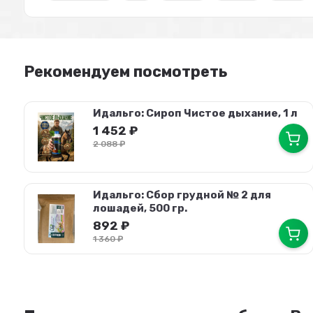
Рекомендуем посмотреть
Идальго: Сироп Чистое дыхание, 1 л
1 452
₽
2 088
₽
Идальго: Сбор грудной № 2 для
лошадей, 500 гр.
892
₽
1 360
₽