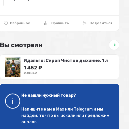
Избранное
Сравнить
Поделиться
Вы смотрели
Идальго: Сироп Чистое дыхание, 1 л
1 452
₽
2 088
₽
Не нашли нужный товар?
Напишите нам в
Max
или
Telegram
и мы
найдем, то что вы искали или предложим
аналог.