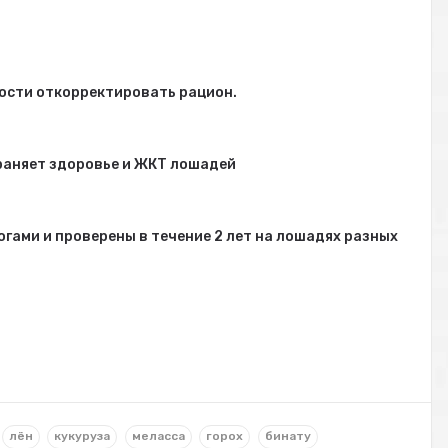
мости откорректировать рацион.
раняет здоровье и ЖКТ лошадей
ами и проверены в течение 2 лет на лошадях разных
лён
кукуруза
меласса
горох
бинату