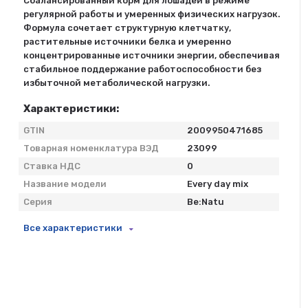
Сбалансированный корм для лошадей в режиме
регулярной работы и умеренных физических нагрузок.
Формула сочетает структурную клетчатку,
растительные источники белка и умеренно
концентрированные источники энергии, обеспечивая
стабильное поддержание работоспособности без
избыточной метаболической нагрузки.
Характеристики:
GTIN
2009950471685
Товарная номенклатура ВЭД
23099
Ставка НДС
0
Название модели
Every day mix
Серия
Be:Natu
Все характеристики