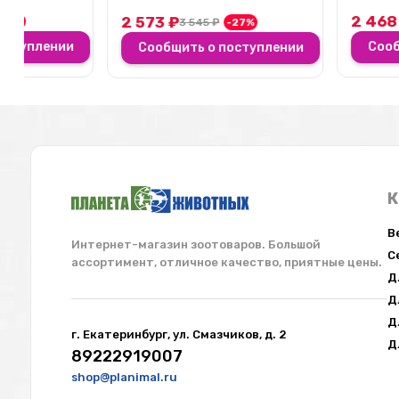
термически ...
2 468
₽
2 573
₽
3 409
₽
-2
3 545
₽
-27%
Сообщить о пос
Сообщить о поступлении
Корм Be:natu с выгодой
При покупке единоразово от 15 мешков -
скидка 5%
При заказе от 25 мешков - скидка 7%
Купить
К
Работаем с юр.лицами и ИП
В
Интернет-магазин зоотоваров. Большой
Оптом и в розницу. Любая форма отчетности,
С
ассортимент, отличное качество, приятные цены.
а так же по ЭДО.
Д
Д
Подробнее
Д
г. Екатеринбург, ул. Смазчиков, д. 2
Д
89222919007
shop@planimal.ru