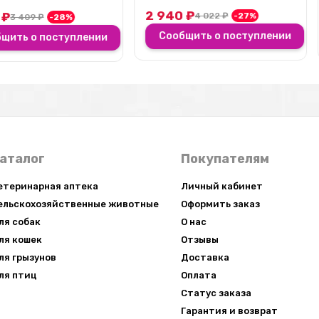
кондиции
2 940
₽
3 623
₽
×
4 022
₽
-27%
8%
Сообщить о поступлении
Сообщи
туплении
аталог
Покупателям
етеринарная аптека
Личный кабинет
ельскохозяйственные животные
Оформить заказ
ля собак
О нас
ля кошек
Отзывы
ля грызунов
Доставка
ля птиц
Оплата
Статус заказа
Гарантия и возврат