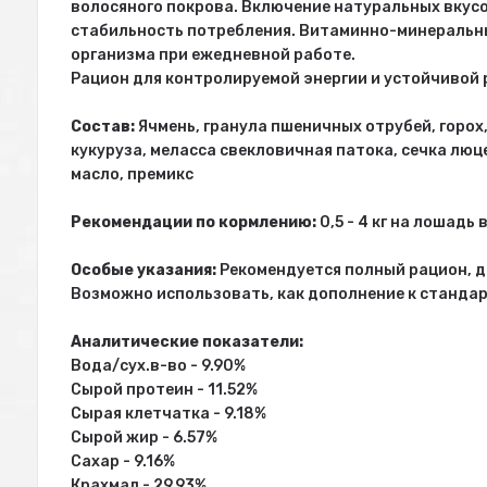
волосяного покрова. Включение натуральных вкус
стабильность потребления. Витаминно-минеральн
организма при ежедневной работе.
Рацион для контролируемой энергии и устойчивой
Состав:
Ячмень, гранула пшеничных отрубей, горох
кукуруза, меласса свекловичная патока, сечка люц
масло, премикс
Рекомендации по кормлению:
0,5 - 4 кг на лошадь 
Особые указания:
Рекомендуется полный рацион, д
Возможно использовать, как дополнение к станда
Аналитические показатели:
Вода/сух.в-во - 9.90%
Сырой протеин - 11.52%
Сырая клетчатка - 9.18%
Сырой жир - 6.57%
Сахар - 9.16%
Крахмал - 29.93%