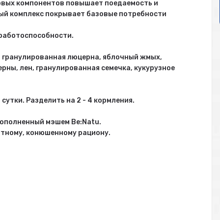
овых компонентов повышает поедаемость и
ый комплекс покрывает базовые потребности
 работоспособности.
, гранулированная люцерна, яблочный жмых,
ерны, лен, гранулированная семечка, кукурузное
в сутки. Разделить на 2 - 4 кормления.
ополненный мэшем Be:Natu.
ртному, конюшенному рациону.