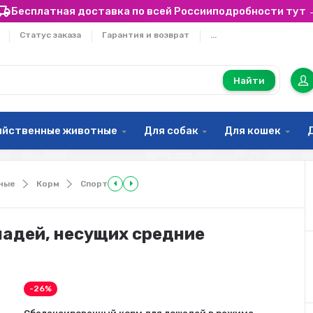
Бесплатная доставка по всей России
подробности тут 
Статус заказа
Гарантия и возврат
...
Найти
яйственные животные
Для собак
Для кошек
ные
Корм
Спорт
шадей, несущих средние
-26%