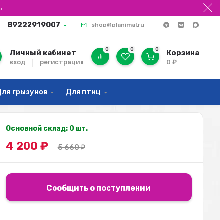
→
89222919007
shop@planimal.ru
0
0
0
Личный кабинет
Корзина
вход
регистрация
0
₽
Для грызунов
Для птиц
Основной склад: 0 шт.
4 200
₽
5 660
₽
Сообщить о поступлении