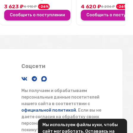
 зимой и посл...
взрывная энергия...
4 620
₽
4 910
₽
-26%
6 206
₽
-26%
ть о поступлении
Сообщить о поступлении
Соцсети
Мы получаем и обрабатываем
персональные данные посетителей
нашего сайта в соответствии с
официальной политикой
. Если вы не
даете согласия на обработку своих
персональных данных, вам необходимо
Мы используем файлы куки, чтобы
покинуть наш сайт.
сайт мог работать. Оставаясь на