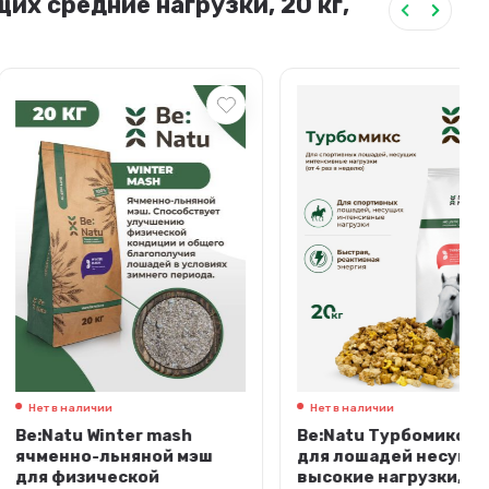
их средние нагрузки, 20 кг,
чии
Нет в наличии
Winter mash
Be:Natu Турбомикс корм
-льняной мэш
для лошадей несущих
ической
высокие нагрузки,