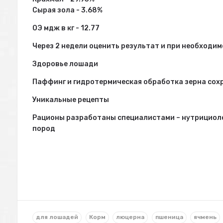
Сырая зола - 3.68%
ОЭ мдж в кг - 12.77
Через 2 недели оценить результат и при необходи
Здоровье лошади
Паффинг и гидротермическая обработка зерна сох
Уникальные рецепты
Рационы разработаны специалистами – нутрициолог
пород
для лошадей
Корм
люцерна
пшеница
ячмень