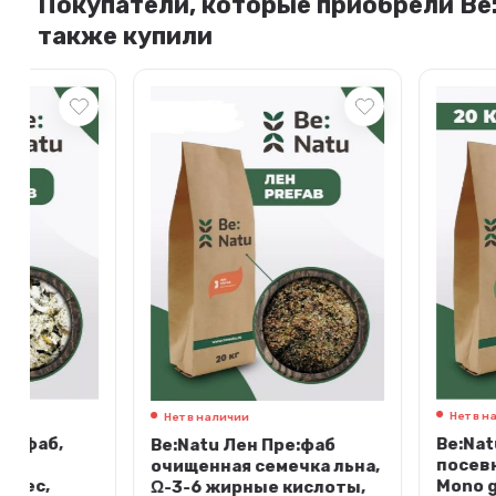
Покупатели, которые приобрели Be:
также купили
Нет в наличии
Арт.: 03
Нет в наличии
Be:Natu Травяная
Be:Natu Лен Пре:фаб
посевного разно
очищенная семечка льна,
Mono grass, 20 кг
Ω-3-6 жирные кислоты,