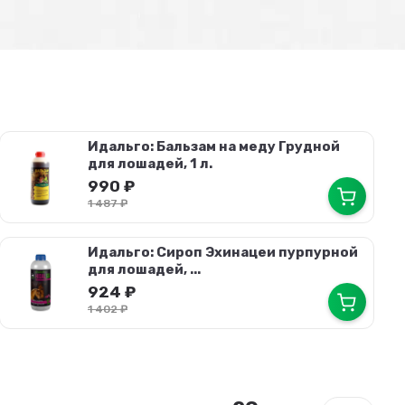
Идальго: Бальзам на меду Грудной
для лошадей, 1 л.
990
₽
1 487
₽
Идальго: Сироп Эхинацеи пурпурной
для лошадей, ...
924
₽
1 402
₽