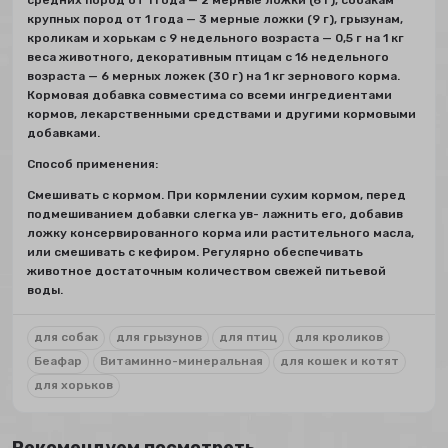
средних пород от 1 года — 2 мерные ложки (6 г), собакам
крупных пород от 1 года — 3 мерные ложки (9 г), грызунам,
кроликам и хорькам с 9 недельного возраста — 0,5 г на 1 кг
веса животного, декоративным птицам с 16 недельного
возраста — 6 мерных ложек (30 г) на 1 кг зернового корма.
Кормовая добавка совместима со всеми ингредиентами
кормов, лекарственными средствами и другими кормовыми
добавками.
Способ применения
:
Смешивать с кормом. При кормлении сухим кормом, перед
подмешиванием добавки слегка ув- лажнить его, добавив
ложку консервированного корма или растительного масла,
или смешивать с кефиром. Регулярно обеспечивать
животное достаточным количеством свежей питьевой
воды.
для собак
для грызунов
для птиц
для кроликов
Беафар
Витаминно-минеральная
для кошек и котят
для хорьков
Рекомендуем посмотреть