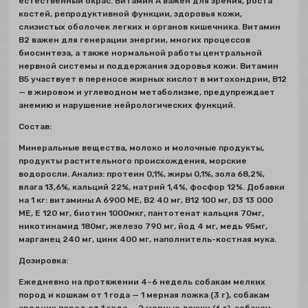
естественный окрас. Витамин А важен для зрения, роста
костей, репродуктивной функции, здоровья кожи,
слизистых оболочек легких и органов кишечника. Витамин
В2 важен для генерации энергии, многих процессов
биосинтеза, а также нормальной работы центральной
нервной системы и поддержания здоровья кожи. Витамин
B5 участвует в переносе жирных кислот в митохондрии, В12
— в жировом и углеводном метаболизме, предупреждает
анемию и нарушение нейрологических функций.
Состав:
Минеральные вещества, молоко и молочные продукты,
продукты растительного происхождения, морские
водоросли. Анализ: протеин 0,1%, жиры 0,1%, зола 68,2%,
влага 13,6%, кальций 22%, натрий 1,4%, фосфор 12%. Добавки
на 1 кг: витамины А 6900 МЕ, В2 40 мг, В12 100 мг, D3 13 000
МЕ, Е 120 мг, биотин 1000мкг, пантотенат кальция 70мг,
никотинамид 180мг, железо 790 мг, йод 4 мг, медь 95мг,
марганец 240 мг, цинк 400 мг, наполнитель-костная мука.
Дозировка
:
Ежедневно на протяжении 4–6 недель собакам мелких
пород и кошкам от 1 года — 1 мерная ложка (3 г), собакам