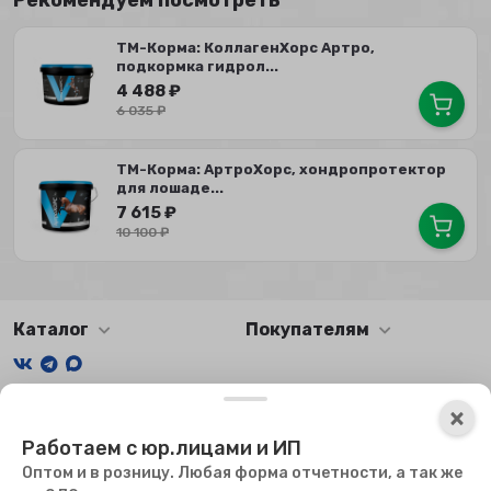
ТМ-Корма: КоллагенХорс Артро,
подкормка гидрол...
4 488
₽
6 035
₽
ТМ-Корма: АртроХорс, хондропротектор
для лошаде...
7 615
₽
10 100
₽
Каталог
Покупателям
Мы получаем и обрабатываем персональные данные
×
посетителей нашего сайта в соответствии с
официальной
Работаем с юр.лицами и ИП
политикой
. Если вы не даете согласия на обработку своих
персональных данных, вам необходимо покинуть наш сайт.
Оптом и в розницу. Любая форма отчетности, а так же
Мы используем файлы куки, чтобы сайт мог работать. Оставаясь