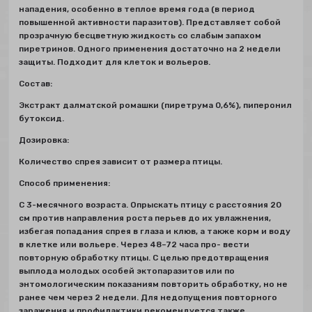
нападения, особенно в теплое время года (в период
повышенной активности паразитов). Представляет собой
прозрачную бесцветную жидкость со слабым запахом
пиретринов. Одного применения достаточно на 2 недели
защиты. Подходит для клеток и вольеров.
Состав:
Экстракт далматской ромашки (пиретрума 0,6%), пиперонил
бутоксид.
Дозировка:
Количество спрея зависит от размера птицы.
Способ применения
:
С 3-месячного возраста. Опрыскать птицу с расстояния 20
см против направления роста перьев до их увлажнения,
избегая попадания спрея в глаза и клюв, а также корм и воду
в клетке или вольере. Через 48–72 часа про- вести
повторную обработку птицы. С целью предотвращения
выплода молодых особей эктопаразитов или по
энтомологическим показаниям повторить обработку, но не
ранее чем через 2 недели. Для недопущения повторного
заражения и профилактики рекомендуется также