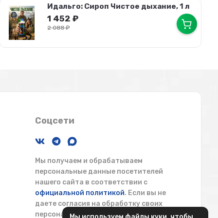
Идальго: Сироп Чистое дыхание, 1 л
1 452
₽
2 088
₽
Соцсети
Мы получаем и обрабатываем
персональные данные посетителей
нашего сайта в соответствии с
официальной политикой
. Если вы не
даете согласия на обработку своих
персональных данных, вам необходимо
Мы используем файлы куки, чтобы