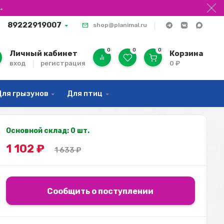
→
89222919007
shop@planimal.ru
0
0
0
Личный кабинет
Корзина
вход
регистрация
0
₽
Для грызунов
Для птиц
Основной склад: 0 шт.
1 102
₽
1 633
₽
Сообщить о поступлении