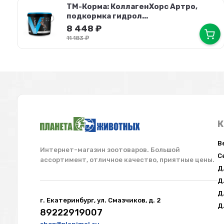
ТМ-Корма: КоллагенХорс Артро,
подкормка гидрол...
8 448
₽
11 183
₽
К
В
Интернет-магазин зоотоваров. Большой
С
ассортимент, отличное качество, приятные цены.
Д
Д
Д
г. Екатеринбург, ул. Смазчиков, д. 2
Д
89222919007