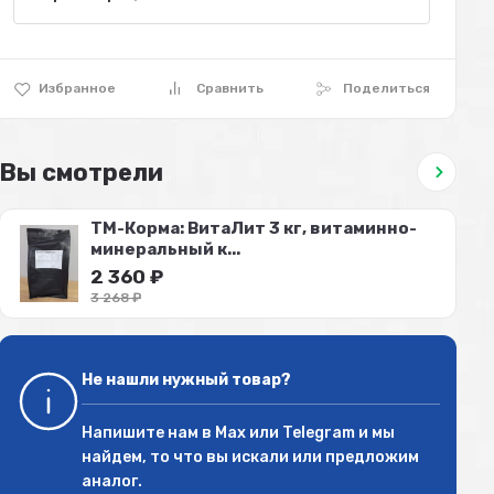
Избранное
Сравнить
Поделиться
Вы смотрели
ТМ-Корма: ВитаЛит 3 кг, витаминно-
минеральный к...
2 360
₽
3 268
₽
Не нашли нужный товар?
Напишите нам в
Max
или
Telegram
и мы
найдем, то что вы искали или предложим
аналог.