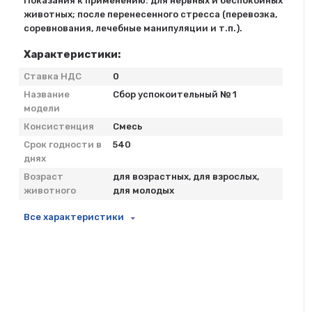
Показания к применению: для нервных и беспокойных
животных; после перенесенного стресса (перевозка,
соревнования, лечебные манипуляции и т.п.).
Характеристики:
Ставка НДС
0
Название
Сбор успокоительный № 1
модели
Консистенция
Смесь
Срок годности в
540
днях
Возраст
для возрастных, для взрослых,
животного
для молодых
Все характеристики