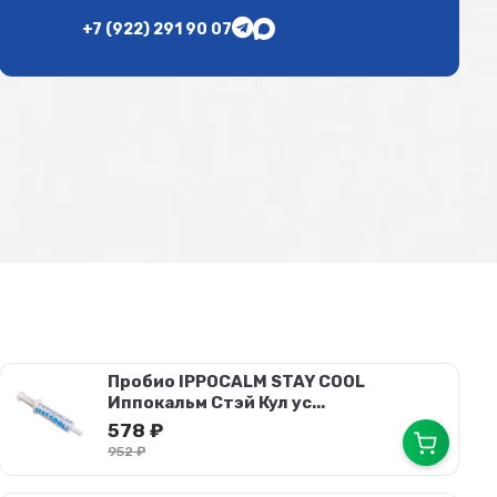
+7 (922) 291 90 07
Пробио IPPOCALM STAY COOL
Иппокальм Стэй Кул ус...
578
₽
952
₽