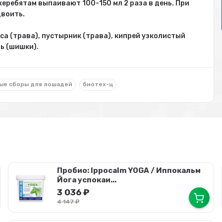
жеребятам выпаивают 100-150 мл 2 раза в день. При
двоить.
са (трава), пустырник (трава), кипрей узколистый
ь (шишки).
ые сборы для лошадей
биотех-ц
Пробио: Ippocalm YOGA / Иппокальм
Йога успокаи...
3 036
₽
4 147
₽