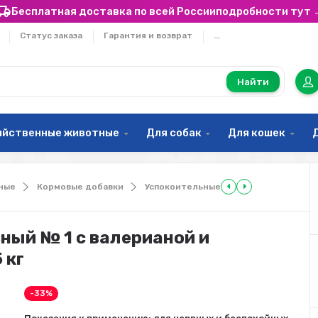
Бесплатная доставка по всей России
подробности тут 
Статус заказа
Гарантия и возврат
...
Найти
яйственные животные
Для собак
Для кошек
ные
Кормовые добавки
Успокоительные
ный № 1 с валерианой и
 кг
-33%