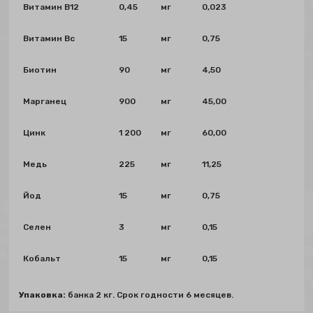
Витамин В12
0,45
мг
0,023
Витамин Вс
15
мг
0,75
Биотин
90
мг
4,50
Марганец
900
мг
45,00
Цинк
1 200
мг
60,00
Медь
225
мг
11,25
Йод
15
мг
0,75
Селен
3
мг
0,15
Кобальт
15
мг
0,15
Упаковка:
банка 2 кг. Срок годности 6 месяцев.