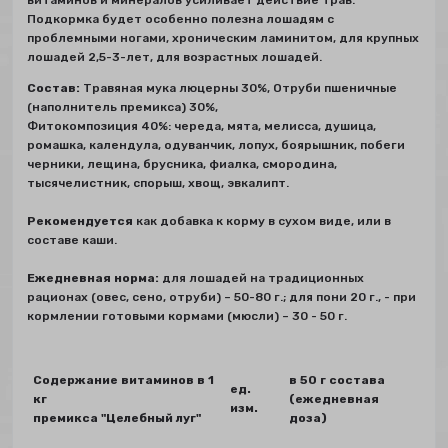
витаминов и минералов усиливает действие трав.
Подкормка будет особенно полезна лошадям с
проблемными ногами, хроническим ламинитом, для крупных
лошадей 2,5-3-лет, для возрастных лошадей.
Состав:
Травяная мука люцерны 30%, Отруби пшеничные
(наполнитель премикса) 30%,
Фитокомпозиция 40%: череда, мята, мелисса, душица,
ромашка, календула, одуванчик, лопух, боярышник, побеги
черники, лещина, брусника, фиалка, смородина,
тысячелистник, спорыш, хвощ, эвкалипт.
Рекомендуется
как добавка к корму в сухом виде, или в
составе каши.
Ежедневная норма:
для лошадей на традиционных
рационах (овес, сено, отруби) – 50-80 г.; для пони 20 г., - при
кормлении готовыми кормами (мюсли) – 30 - 50 г.
Содержание витаминов в 1
в 50 г состава
ед.
кг
(ежедневная
изм.
премикса "Целебный луг"
доза)