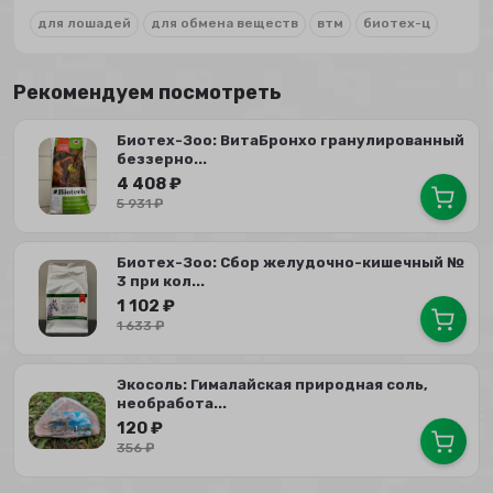
для лошадей
для обмена веществ
втм
биотех-ц
Рекомендуем посмотреть
Биотех-Зоо: ВитаБронхо гранулированный
беззерно...
4 408
₽
5 931
₽
Биотех-Зоо: Сбор желудочно-кишечный №
3 при кол...
1 102
₽
1 633
₽
Экосоль: Гималайская природная соль,
необработа...
120
₽
356
₽