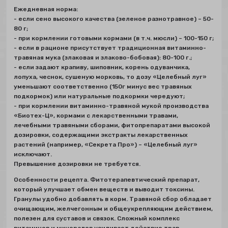
Ежедневная норма:
- если сено высокого качества (зеленое разнотравное) – 50-
80 г;
- при кормлении готовыми кормами (в т.ч. мюсли) – 100-150 г;
- если в рационе присутствует традиционная витаминно-
травяная мука (злаковая и злаково-бобовая): 80-100 г.;
- если задают крапиву, шиповник, корень одуванчика,
лопуха, чеснок, сушеную морковь, то дозу «Целебный луг»
уменьшают соответственно (150г минус вес травяных
подкормок) или натуральные подкормки чередуют;
- при кормлении витаминно-травяной мукой производства
«Биотех-Ц», кормами с лекарственными травами,
лечебными травяными сборами, фитопрепаратами высокой
дозировки, содержащими экстракты лекарственных
растений (например, «Секрета Про») – «Целебный луг»
исключают.
Превышение дозировки не требуется.
Особенности рецепта. Фитотерапевтический препарат,
который улучшает обмен веществ и выводит токсины.
Гранулы удобно добавлять в корм. Травяной сбор обладает
очищающим, желчегонным и общеукрепляющим действием,
полезен для суставов и связок. Сложный комплекс