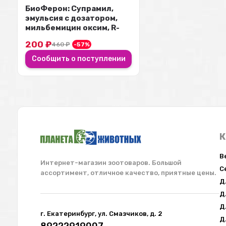
БиоФерон: Супрамил,
эмульсия с дозатором,
мильбемицин оксим, R-
празиквантел, ...
200
₽
460
₽
-57%
Сообщить о поступлении
К
В
Интернет-магазин зоотоваров. Большой
С
ассортимент, отличное качество, приятные цены.
Д
Д
Д
г. Екатеринбург, ул. Смазчиков, д. 2
Д
89222919007