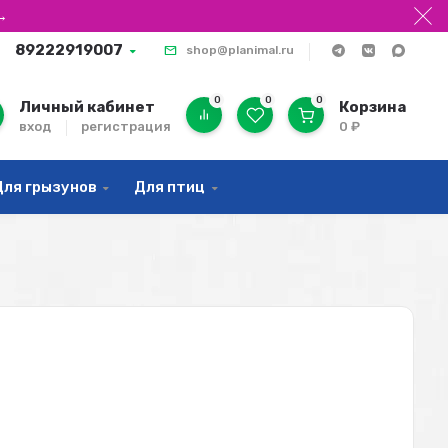
→
89222919007
shop@planimal.ru
0
0
0
Личный кабинет
Корзина
вход
регистрация
0
₽
Для грызунов
Для птиц