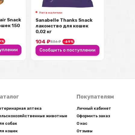
Нет в наличии
air Snack
Sanabelle Thanks Snack
ошек 150
лакомство для кошек
0,02 кг
104
₽
9%
336
₽
-69%
уплении
Сообщить о поступлении
аталог
Покупателям
етеринарная аптека
Личный кабинет
ельскохозяйственные животные
Оформить заказ
ля собак
О нас
ля кошек
Отзывы