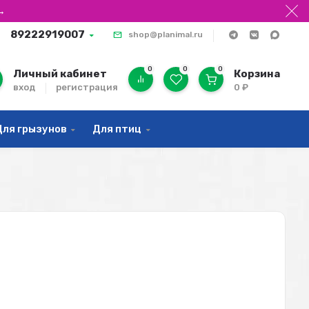
→
89222919007
shop@planimal.ru
0
0
0
Личный кабинет
Корзина
вход
регистрация
0
₽
Для грызунов
Для птиц