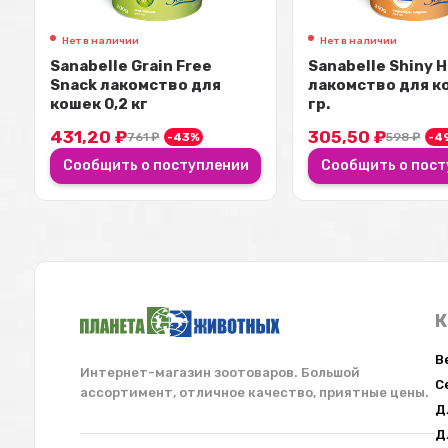
Нет в наличии
Нет в наличии
Sanabelle Grain Free
Sanabelle Shiny H
Snack лакомство для
лакомство для к
кошек 0,2 кг
гр.
431,20
₽
305,50
₽
761
₽
-43%
598
₽
-4
Сообщить о поступлении
Сообщить о пост
К
В
Интернет-магазин зоотоваров. Большой
С
ассортимент, отличное качество, приятные цены.
Д
Д