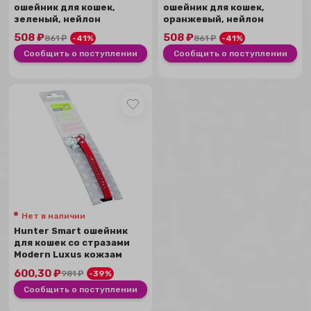
ошейник для кошек,
ошейник для кошек,
зеленый, нейлон
оранжевый, нейлон
508
₽
508
₽
861
₽
-41%
861
₽
-41%
Сообщить о поступлении
Сообщить о поступлении
Нет в наличии
Hunter Smart ошейник
для кошек со стразами
Modern Luxus кожзам
красный
600,30
₽
981
₽
-39%
Сообщить о поступлении