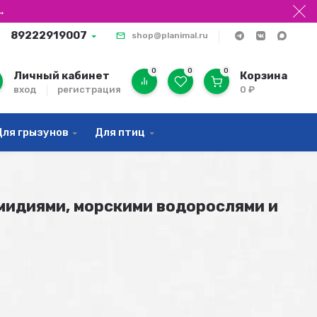
→
89222919007
shop@planimal.ru
0
0
0
Личный кабинет
Корзина
вход
регистрация
0
₽
Для грызунов
Для птиц
 мидиями, морскими водорослями и