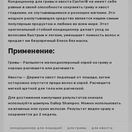
Кондиционер для гривы и хвоста Canter® не имеет себе
равных в своей способности сохранять гриву и хвост
гладкими, не спутывающимися и роскошно мягкими. Это
мощное распутывающее средство является нашим самым
популярным продуктом и любимо во всем мире. Этот
оригинальный стойкий кондиционер делает уход за
волосами быстрым и легким, уменьшает ломкость волос и
придает им безупречный блеск без масла.
Применение:
Гривы – Распылите мелкодисперсный спрей на гриву и
хорошо расчешите или расчешите.
Хвосты — Держите хвост подальше от лошади, затем
осторожно опустите пряди волос в спрей. Расчешите
мягкой щеткой для тела или расческой.
Для достижения наилучших результатов сначала
используйте шампунь Gallop Shampoo. Можно использовать
на влажных или сухих волосах. Результат виден сразу и
сохраняется до 2 недель.
кондиционер для лошадей
для гривы
для хвоста