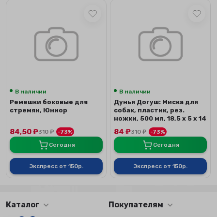
В наличии
В наличии
Ремешки боковые для
Дунья Догуш: Миска для
стремян, Юниор
собак, пластик, рез.
ножки, 500 мл, 18,5 х 5 х 14
см, ...
84,50
₽
84
₽
310
₽
-73%
310
₽
-73%
Сегодня
Сегодня
Экспресс от 150р.
Экспресс от 150р.
Каталог
Покупателям