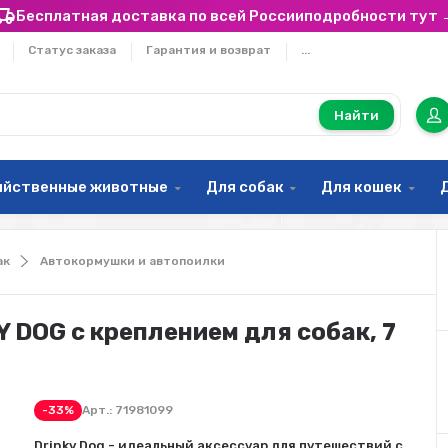
Бесплатная доставка по всей России
подробности тут 
Статус заказа
Гарантия и возврат
...
Найти
яйственные животные
Для собак
Для кошек
ак
Автокормушки и автопоилки
Y DOG с креплением для собак, 7
-33%
Арт.:
71981099
Drinky Dog - идеальный аксессуар для путешествий с