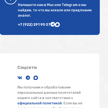
Напишите нам в
Max
или
Telegram
и мы
найдем, то что вы искали или предложим
аналог.
+7 (922) 291 90 07
Соцсети
Мы получаем и обрабатываем
персональные данные посетителей
нашего сайта в соответствии с
официальной политикой
. Если вы не