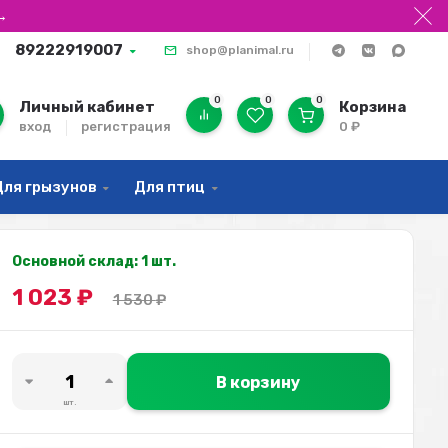
→
89222919007
shop@planimal.ru
0
0
0
Личный кабинет
Корзина
вход
регистрация
0
₽
Для грызунов
Для птиц
Основной склад: 1 шт.
1 023
₽
1 530
₽
В корзину
шт.