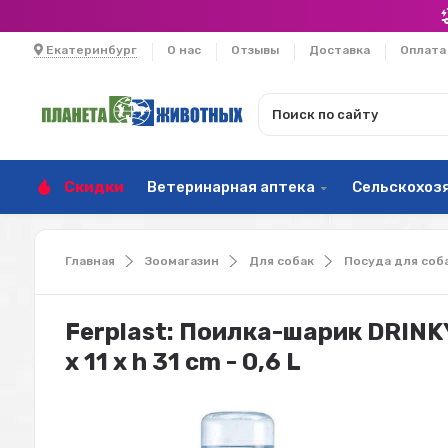
Екатеринбург
О нас
Отзывы
Доставка
Оплата
Скидки
Ветеринарная аптека
Сельскохоз
Главная
Зоомагазин
Для собак
Посуда для соб
Ferplast: Поилка-шарик DRINK
x 11 x h 31 cm - 0,6 L