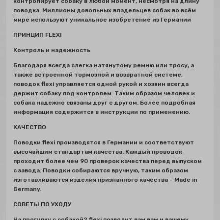
контролирует собаку в любой момент, несмотря на длину
поводка. Миллионы довольных владельцев собак во всём
мире используют уникальное изобретение из Германии
ПРИНЦИП FLEXI
Контроль и надежность
Благодаря всегда слегка натянутому ремню или тросу, а
также встроенной тормозной и возвратной системе,
поводок flexi управляется одной рукой и хозяин всегда
держит собаку под контролем. Таким образом человек и
собака надежно связаны друг с другом. Более подробная
информация содержится в инструкции по применению.
КАЧЕСТВО
Поводки flexi производятся в Германии и соответствуют
высочайшим стандартам качества. Каждый проводок
проходит более чем 90 проверок качества перед выпуском
с завода. Поводки собираются вручную, таким образом
изготавливаются изделия признанного качества – Made in
Germany.
СОВЕТЫ ПО УХОДУ
Hа прогулку с собакой? flexi позволит вам вам и вашему