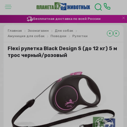
Бесплатная доставка по всей России
Главная
Зоомагазин
Для собак
Амуниция для собак
Поводки
Рулетки
Flexi рулетка Black Design S (до 12 кг) 5 м
трос черный/розовый