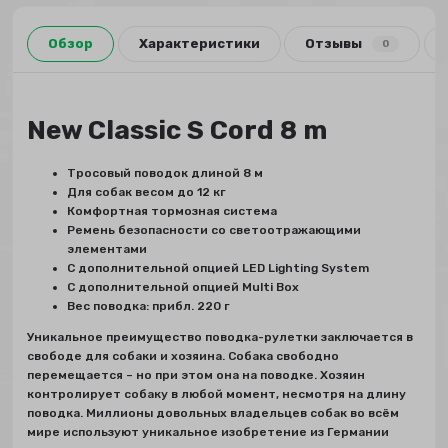
Обзор
Характеристики
Отзывы
0
New Classic S Cord 8 m
Tросовый поводок длиной 8 м
Для собак весом до 12 кг
Комфортная тормозная система
Pемень безопасности со светоотражающими
элементами
C дополнительной опцией LED Lighting System
C дополнительной опцией Multi Box
Bес поводка: прибл. 220 г
Уникальное преимущество поводка-рулетки заключается в
свободе для собаки и хозяина. Собака свободно
перемещается – но при этом она на поводке. Хозяин
контролирует собаку в любой момент, несмотря на длину
поводка. Миллионы довольных владельцев собак во всём
мире используют уникальное изобретение из Германии