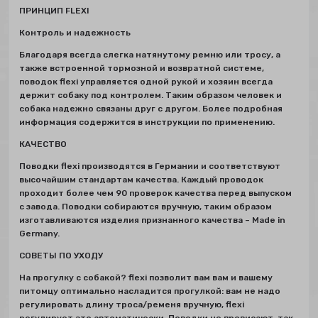
ПРИНЦИП FLEXI
Контроль и надежность
Благодаря всегда слегка натянутому ремню или тросу, а
также встроенной тормозной и возвратной системе,
поводок flexi управляется одной рукой и хозяин всегда
держит собаку под контролем. Таким образом человек и
собака надежно связаны друг с другом. Более подробная
информация содержится в инструкции по применению.
КАЧЕСТВО
Поводки flexi производятся в Германии и соответствуют
высочайшим стандартам качества. Каждый проводок
проходит более чем 90 проверок качества перед выпуском
с завода. Поводки собираются вручную, таким образом
изготавливаются изделия признанного качества – Made in
Germany.
СОВЕТЫ ПО УХОДУ
Hа прогулку с собакой? flexi позволит вам вам и вашему
питомцу оптимально насладится прогулкой: вам не надо
регулировать длину троса/ременя вручную, flexi
регулирует это автоматически. Поводки не провисают, так