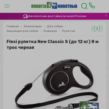
Бесплатная доставка по всей России
Главная
Зоомагазин
Для собак
Амуниция для собак
Поводки
Рулетки
Flexi рулетка New Classic S (до 12 кг) 8 м
трос черная