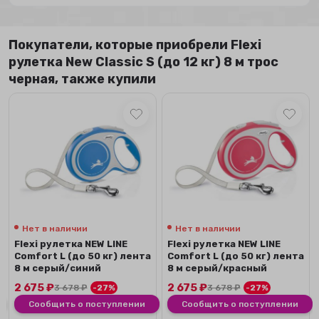
Покупатели, которые приобрели Flexi
рулетка New Classic S (до 12 кг) 8 м трос
черная, также купили
Нет в наличии
Нет в наличии
Flexi рулетка NEW LINE
Flexi рулетка NEW LINE
Comfort L (до 50 кг) лента
Comfort L (до 50 кг) лента
8 м серый/синий
8 м серый/красный
2 675
₽
2 675
₽
3 678
₽
-27%
3 678
₽
-27%
Сообщить о поступлении
Сообщить о поступлении