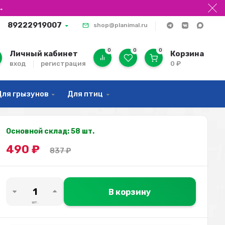
→
89222919007
shop@planimal.ru
0
0
0
Личный кабинет
Корзина
вход
регистрация
0
₽
Для грызунов
Для птиц
Основной склад: 58 шт.
490
₽
837
₽
В корзину
шт.