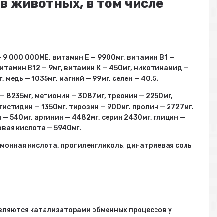
в животных, в том числе
 9 000 000МЕ, витамин Е — 9900мг, витамин В1 —
 витамин В12 — 9мг, витамин К — 450мг, никотинамид —
 медь — 1035мг, магний — 99мг, селен — 40,5.
— 8235мг, метионин — 3087мг, треонин — 2250мг,
 гистидин — 1350мг, тирозин — 900мг, пролин — 2727мг,
— 540мг, аргинин — 4482мг, серин 2430мг, глицин —
овая кислота — 5940мг.
имонная кислота, пропиленгликоль, динатриевая соль
.
являются катализаторами обменных процессов у