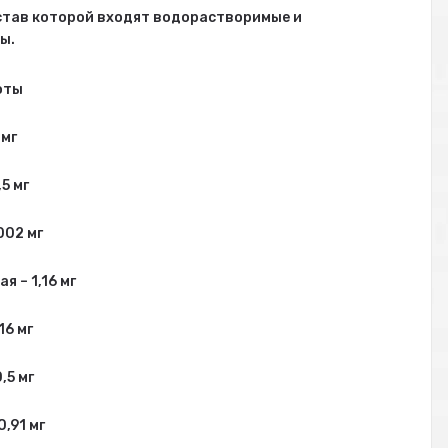
остав которой входят водорастворимые и
ы.
оты
 мг
,5 мг
002 мг
я – 1,16 мг
16 мг
,5 мг
0,91 мг