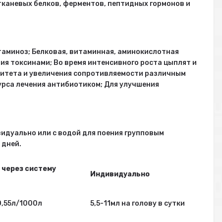
каневых белков, ферментов, пептидных гормонов и
таминоз; Белковая, витаминная, аминокислотная
ия токсинами; Во время интенсивного роста цыплят и
нитета и увеличения сопротивляемости различным
урса лечения антибиотиком; Для улучшения
идуально или с водой для поения групповым
 дней.
 через систему
Индивидуально
0,55л/1000л
5,5-11мл на голову в сутки