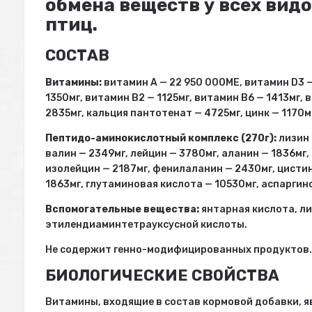
обмена веществ у всех видо
птиц.
СОСТАВ
Витамины:
витамин А — 22 950 000МЕ, витамин D3 —
1350мг, витамин В2 — 1125мг, витамин В6 — 1413мг,
2835мг, кальция пантотенат — 4725мг, цинк — 1170мг,
Пептидо-аминокислотный комплекс (270г):
лизин 
валин — 2349мг, лейцин — 3780мг, аланин — 1836мг,
изолейцин — 2187мг, фенилаланин — 2430мг, цистин 
1863мг, глутаминовая кислота — 10530мг, аспаргин
Вспомогательные вещества:
янтарная кислота, л
этилендиаминтетрауксусной кислоты.
Не содержит генно-модифицированных продуктов
БИОЛОГИЧЕСКИЕ СВОЙСТВА
Витамины, входящие в состав кормовой добавки, 