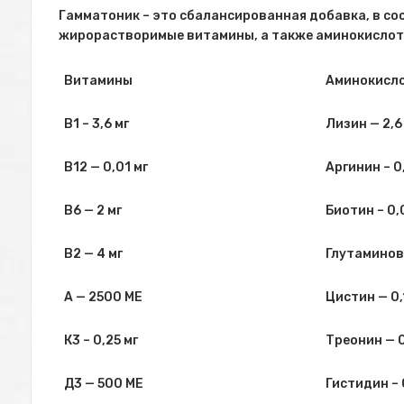
Гамматоник – это сбалансированная добавка, в с
жирорастворимые витамины, а также аминокислот
Витамины
Аминокисл
В1 – 3,6 мг
Лизин — 2,6
В12 — 0,01 мг
Аргинин – 0
В6 — 2 мг
Биотин – 0,
В2 — 4 мг
Глутаминова
А — 2500 МЕ
Цистин — 0,
К3 – 0,25 мг
Треонин — 0
Д3 — 500 МЕ
Гистидин – 