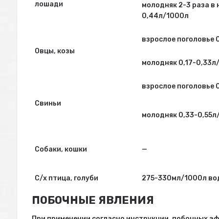
лошади
молодняк 2-3 раза в 
0,44л/1000л
взрослое поголовье 
Овцы, козы
молодняк 0,17-0,33л
взрослое поголовье 
Свиньи
молодняк 0,33-0,55л
Собаки, кошки
—
С/х птица, голуби
275-330мл/1000л вод
ПОБОЧНЫЕ ЯВЛЕНИЯ
При применении согласно инструкции, побочных э