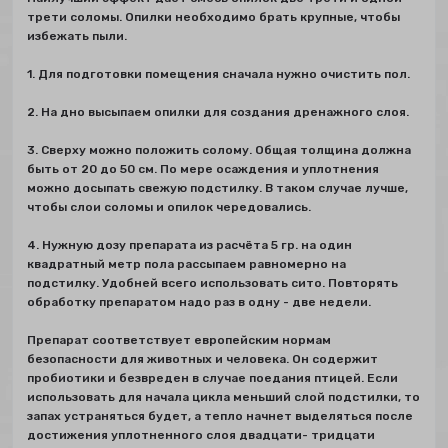
трети соломы. Опилки необходимо брать крупные, чтобы
избежать пыли.
1. Для подготовки помещения сначала нужно очистить пол.
2. На дно высыпаем опилки для создания дренажного слоя.
3. Сверху можно положить солому. Общая толщина должна
быть от 20 до 50 см. По мере осаждения и уплотнения
можно досыпать свежую подстилку. В таком случае лучше,
чтобы слои соломы и опилок чередовались.
4. Нужную дозу препарата из расчёта 5 гр. на один
квадратный метр пола рассыпаем равномерно на
подстилку. Удобней всего использовать сито. Повторять
обработку препаратом надо раз в одну - две недели.
Препарат соответствует европейским нормам
безопасности для животных и человека. Он содержит
пробиотики и безвреден в случае поедания птицей. Если
использовать для начала цикла меньший слой подстилки, то
запах устраняться будет, а тепло начнет выделяться после
достижения уплотненного слоя двадцати- тридцати