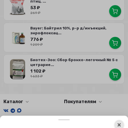
птиц, ...
53
₽
269
₽
Bayer: Байтрил 10%, р-р д/инъекций,
энрофлоксац...
776
₽
1 209
₽
Биотех-Зоо: Сбор бронхо-легочный № 5 с
цетрарие...
1 102
₽
1 633
₽
Каталог
Покупателям
Мы получаем и обрабатываем персональные данные
×
посетителей нашего сайта в соответствии с
официальной