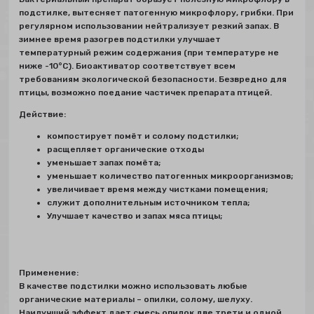
подстилке, вытесняет патогенную микрофлору, грибки. При
регулярном использовании нейтрализует резкий запах. В
зимнее время разогрев подстилки улучшает
температурный режим содержания (при температуре не
ниже -10°C). Биоактиватор соответствует всем
требованиям экологической безопасности. Безвредно для
птицы, возможно поедание частичек препарата птицей.
Действие:
компостирует помёт и солому подстилки;
расщепляет органические отходы
уменьшает запах помёта;
уменьшает количество патогенных микроорганизмов;
увеличивает время между чистками помещения;
служит дополнительным источником тепла;
Улучшает качество и запах мяса птицы;
Применение:
В качестве подстилки можно использовать любые
органические материалы – опилки, солому, шелуху.
Наилучший эффект дает смесь опилок две трети и одной