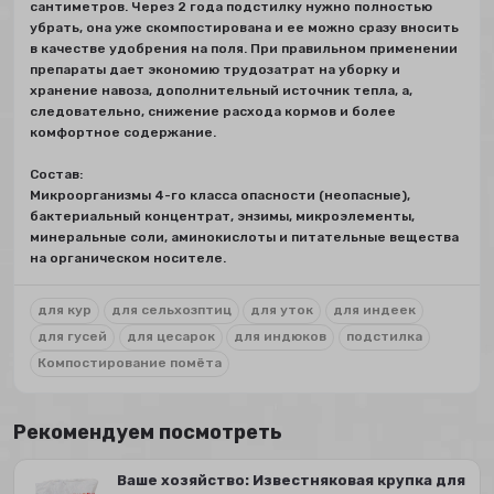
сантиметров. Через 2 года подстилку нужно полностью
убрать, она уже скомпостирована и ее можно сразу вносить
в качестве удобрения на поля. При правильном применении
препараты дает экономию трудозатрат на уборку и
хранение навоза, дополнительный источник тепла, а,
следовательно, снижение расхода кормов и более
комфортное содержание.
Состав:
Микроорганизмы 4-го класса опасности (неопасные),
бактериальный концентрат, энзимы, микроэлементы,
минеральные соли, аминокислоты и питательные вещества
на органическом носителе.
для кур
для сельхозптиц
для уток
для индеек
для гусей
для цесарок
для индюков
подстилка
Компостирование помёта
Рекомендуем посмотреть
Ваше хозяйство: Известняковая крупка для