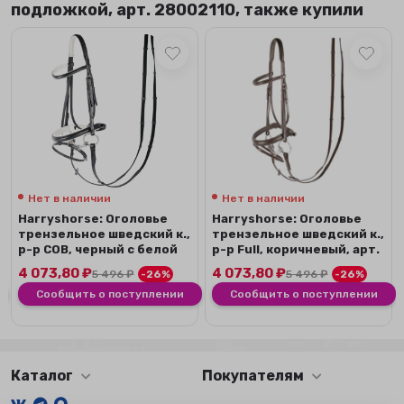
подложкой, арт. 28002110, также купили
Нет в наличии
Нет в наличии
Harryshorse: Оголовье
Harryshorse: Оголовье
трензельное шведский к.,
трензельное шведский к.,
р-р COB, черный с белой
р-р Full, коричневый, арт.
подлож...
280...
4 073,80
₽
4 073,80
₽
5 496
₽
-26%
5 496
₽
-26%
Сообщить о поступлении
Сообщить о поступлении
Каталог
Покупателям