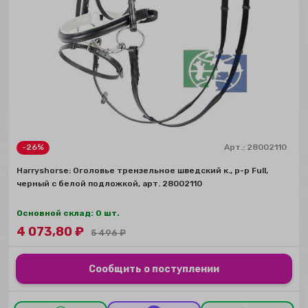
-26%
Арт.:
28002110
Harryshorse: Оголовье трензельное шведский к., р-р Full,
черный с белой подложкой, арт. 28002110
Основной склад: 0 шт.
4 073,80
₽
5 496
₽
Сообщить о поступлении