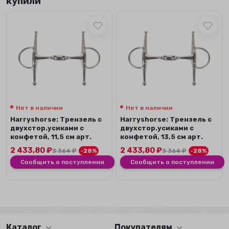
купили
Нет в наличии
Нет в наличии
Harryshorse: Трензель с
Harryshorse: Трензель с
двухстор.усиками с
двухстор.усиками с
конфетой, 11,5 см арт.
конфетой, 13,5 см арт.
41201027
41201027
2 433,80
₽
2 433,80
₽
3 364
₽
-28%
3 364
₽
-28%
Сообщить о поступлении
Сообщить о поступлении
Каталог
Покупателям