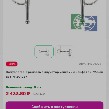
-28%
Арт.:
41201027
Harryshorse: Трензель с двухстор.усиками с конфетой, 12,5 см
арт. 41201027
Основной склад: 0 шт.
2 433,80
₽
3 364
₽
Сообщить о поступлении