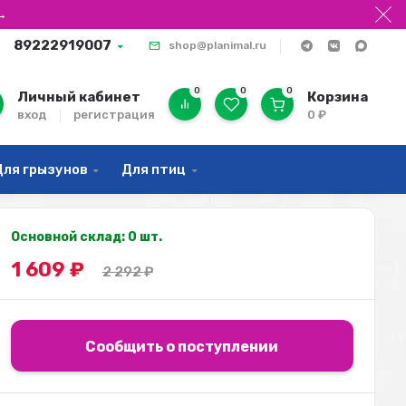
→
89222919007
shop@planimal.ru
0
0
0
Личный кабинет
Корзина
вход
регистрация
0
₽
Для грызунов
Для птиц
Основной склад: 0 шт.
1 609
₽
2 292
₽
Сообщить о поступлении