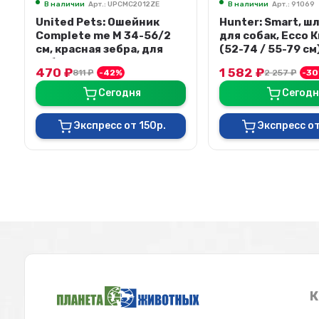
В наличии
Арт.: 91069
Hunter: Smart, шлейка
для собак, Ecco Квик L
(52-74 / 55-79 см) нейлон,
В наличии
Арт.: 91045
черная
1 582
₽
Hunter: Smart, ш
2 257
₽
-30%
для собак, Ecco S
Сегодня
(54-87 / 59-100 с
нейлон, черная
1 212
₽
1 776
₽
-32
Экспресс от 150р.
Сегодн
Экспресс от
К