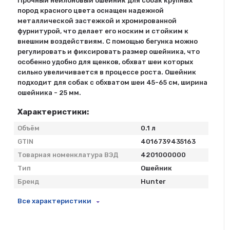
Прочный нейлоновый ошейник для собак крупных
пород красного цвета оснащен надежной
металлической застежкой и хромированной
фурнитурой, что делает его носким и стойким к
внешним воздействиям. С помощью бегунка можно
регулировать и фиксировать размер ошейника, что
особенно удобно для щенков, обхват шеи которых
сильно увеличивается в процессе роста. Ошейник
подходит для собак с обхватом шеи 45-65 см, ширина
ошейника - 25 мм.
Характеристики:
Объём
0.1 л
GTIN
4016739435163
Товарная номенклатура ВЭД
4201000000
Тип
Ошейник
Бренд
Hunter
Все характеристики