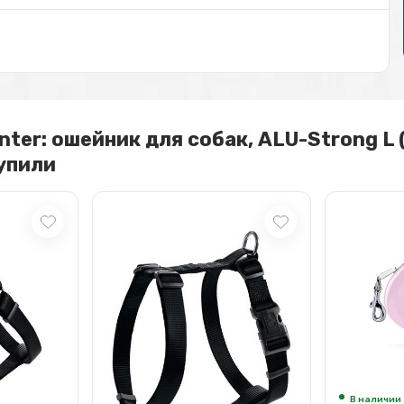
er: ошейник для собак, ALU-Strong L (
упили
В наличии
Арт.: 98044506
В наличии