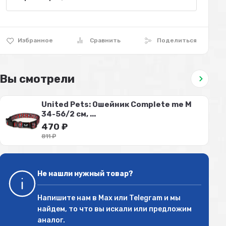
Избранное
Сравнить
Поделиться
Вы смотрели
United Pets: Ошейник Complete me M
34-56/2 см, ...
470
₽
811
₽
Не нашли нужный товар?
Напишите нам в
Max
или
Telegram
и мы
найдем, то что вы искали или предложим
аналог.