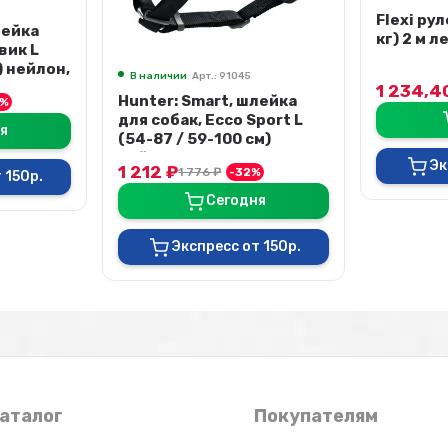
Flexi рулетка Puppy (до 12
Flexi ру
кг) 2 м лента розовая
кг) 1,9 м
голубая
1 234,40
₽
1 234,
1 805
₽
-32%
лейка
Сегодня
port L
м)
Экспресс от 150р.
Эк
%
я
 150р.
аталог
Покупателям