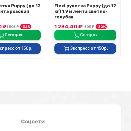
летка Puppy (до 12
Trixie: Намордник для
 лента светло-
собак пластик № 2,
размер S 17 см, арт. 17602
40
₽
615
₽
1 805
₽
-32%
1 000
₽
-39%
Сегодня
Сегодня
спресс от 150р.
Экспресс от 150р.
Соцсети