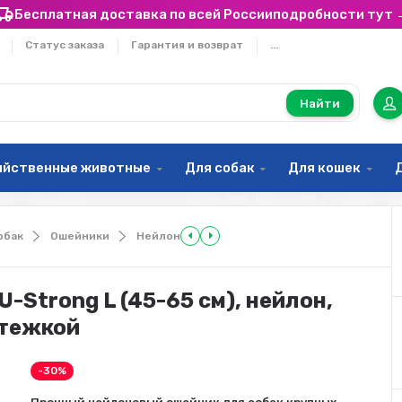
Бесплатная доставка по всей России
подробности тут 
Статус заказа
Гарантия и возврат
...
Найти
яйственные животные
Для собак
Для кошек
обак
Ошейники
Нейлон
U-Strong L (45-65 см), нейлон,
стежкой
-30%