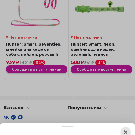
Нет в наличии
Нет в наличии
Hunter: Smart, Seventies,
Hunter: Smart, Neon,
шлейка для кошек и
ошейник для кошек,
собак, нейлон, розовый
зеленый, нейлон
939
₽
508
₽
1 421
₽
-34%
861
₽
-41%
Сообщить о поступлении
Сообщить о поступлении
Каталог
Покупателям
Мы получаем и обрабатываем персональные данные
×
посетителей нашего сайта в соответствии с
официальной