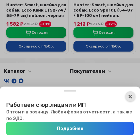
Hunter: Smart, шлейка для
Hunter: Smart, шлейка для
собак, Ecco Квик L (52-74 /
собак, Ecco Sport L (54-87
55-79 см) нейлон, черная
/ 59-100 см) нейлон,
черная
1 582
₽
1 212
₽
2 257
₽
-30%
1 776
₽
-32%
Сегодня
Сегодня
Экспресс от 150р.
Экспресс от 150р.
Каталог
Покупателям
Мы получаем и обрабатываем персональные данные
×
посетителей нашего сайта в соответствии с
официальной
Работаем с юр.лицами и ИП
политикой
. Если вы не даете согласия на обработку своих
персональных данных, вам необходимо покинуть наш сайт.
Оптом и в розницу. Любая форма отчетности, а так же
Мы используем файлы куки, чтобы сайт мог работать. Оставаясь
по ЭДО.
на сайте, вы соглашаетесь с использованием куки.
Подробнее
Хорошо
Главная
Каталог
Избранное
Профиль
0
₽