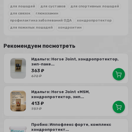
для лошадей
для суставов
для спортивных лошадей
для связок
глюкозамин
профилактика заболеваний ОДА
хондропротектор
для пожилых лошадей
хондроитин
Рекомендуем посмотреть
Идальго: Horse Joint, хондропротектор,
зип-паке...
363
₽
672
₽
Идальго: Horse Joint +MSM,
хондропротектор, зип...
413
₽
737
₽
Пробио: Иппофлекс форте, комплекс
хондропротект...