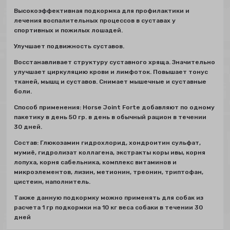
Высокоэффективная подкормка для профилактики и
лечения воспалительных процессов в суставах у
спортивных и пожилых лошадей.
Улучшает подвижность суставов.
Восстанавливает структуру суставного хряща. Значительно
улучшает циркуляцию крови и лимфоток. Повышает тонус
тканей, мышц и суставов. Снимает мышечные и суставные
боли.
Способ применения: Horse Joint Forte добавляют по одному
пакетику в день 50 гр. в день в обычный рацион в течении
30 дней.
Состав: Глюкозамин гидрохлорид, хондроитин сульфат,
мумиё, гидролизат коллагена, экстракты коры ивы, корня
лопуха, корня сабельника, комплекс витаминов и
микроэлементов, лизин, метионин, треонин, триптофан,
цистеин, наполнитель.
Также данную подкормку можно применять для собак из
расчета 1 гр подкормки на 10 кг веса собаки в течении 30
дней