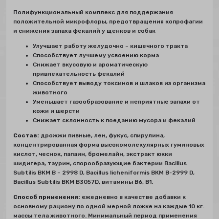
Полифункциональный комплекс для поддержания
положительной микрофлоры, предотвращения копрофагии
и снижения запаха фекалий у щенков и собак
Улучшает работу желудочно – кишечного тракта
Способствует лучшему усвоению корма
Снижает вкусовую и ароматическую
привлекательность фекалий
Способствует выводу токсинов и шлаков из организма
животного
Уменьшает газообразование и неприятные запахи от
кожи и шерсти
Снижает склонность к поеданию мусора и фекалий
Состав:
дрожжи пивные, лен, фукус, спирулина,
концентрированная форма высокомолекулярных гуминовых
кислот, чеснок, папаин, бромелайн, экстракт юкки
шидигера, таурин, спорообразующие бактерии Bacillus
Subtilis ВКМ В – 2998 D, Bacillus licheniformis ВКМ В-2999 D,
Bacillus Subtilis ВКМ В3057D, витамины В6, В1.
Способ применения:
ежедневно в качестве добавки к
основному рациону по одной мерной ложке на каждые 10 кг.
массы тела животного. Минимальный период применения