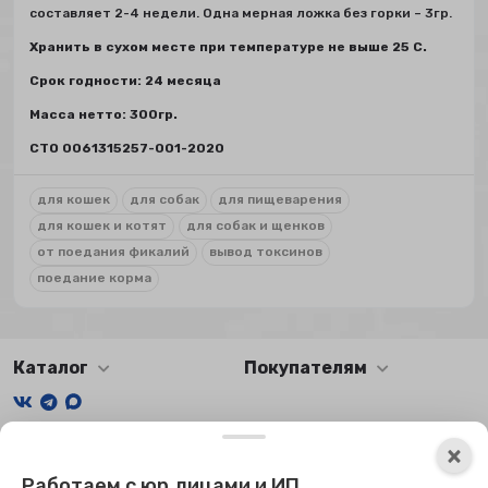
составляет 2-4 недели. Одна мерная ложка без горки – 3гр.
Хранить в сухом месте при температуре не выше 25 С.
Срок годности: 24 месяца
Масса нетто: 300гр.
СТО 0061315257-001-2020
для кошек
для собак
для пищеварения
для кошек и котят
для собак и щенков
от поедания фикалий
вывод токсинов
поедание корма
Каталог
Покупателям
Мы получаем и обрабатываем персональные данные
×
посетителей нашего сайта в соответствии с
официальной
Работаем с юр.лицами и ИП
политикой
. Если вы не даете согласия на обработку своих