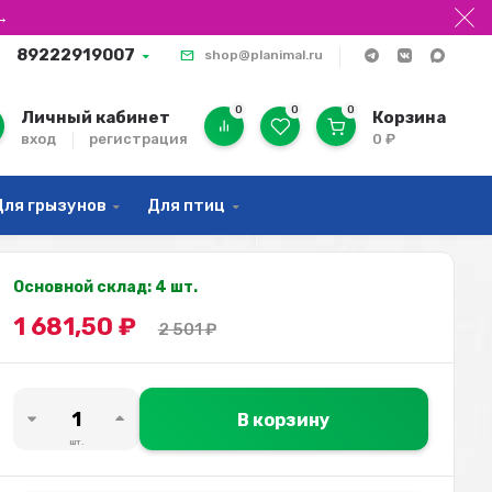
→
89222919007
shop@planimal.ru
0
0
0
Личный кабинет
Корзина
вход
регистрация
0
₽
Для грызунов
Для птиц
Основной склад: 4 шт.
1 681,50
₽
2 501
₽
В корзину
шт.