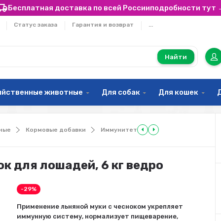
Бесплатная доставка по всей России
подробности тут 
Статус заказа
Гарантия и возврат
...
Найти
яйственные животные
Для собак
Для кошек
ные
Кормовые добавки
Иммунитет
ок для лошадей, 6 кг ведро
-29%
Применение льняной муки с чесноком укрепляет
иммунную систему, нормализует пищеварение,