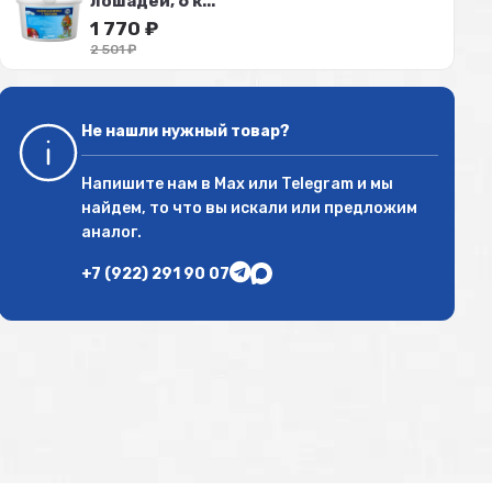
лошадей, 6 к...
1 770
₽
2 501
₽
Не нашли нужный товар?
Напишите нам в
Max
или
Telegram
и мы
найдем, то что вы искали или предложим
аналог.
+7 (922) 291 90 07