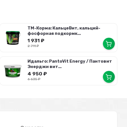
ТМ-Корма: КальцеВит, кальций-
фосфорная подкормк...
1 931
₽
2 711
₽
Идальго: PantoVit Energy / Пантовит
Энерджи вит...
4 950
₽
6 635
₽