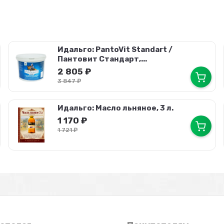
Идальго: PantoVit Standart /
Пантовит Стандарт,...
2 805
₽
3 847
₽
Идальго: Масло льняное, 3 л.
1 170
₽
1 721
₽
×