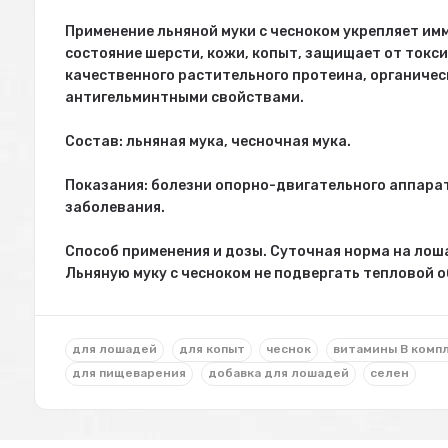
Применение льняной муки с чесноком укрепляет им
состояние шерсти, кожи, копыт, защищает от токс
качественного растительного протеина, органическ
антигельминтными свойствами.
Состав: льняная мука, чесночная мука.
Показания: болезни опорно-двигательного аппара
заболевания.
Способ применения и дозы. Суточная норма на лош
Льняную муку с чесноком не подвергать тепловой о
для лошадей
для копыт
чеснок
витамины В комп
для пищеварения
добавка для лошадей
селен