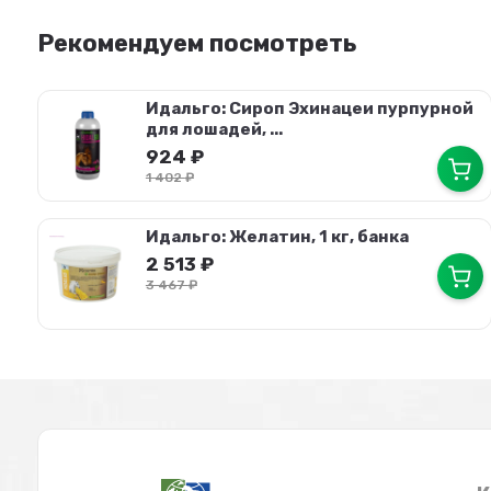
Рекомендуем посмотреть
Идальго: Сироп Эхинацеи пурпурной
для лошадей, ...
924
₽
1 402
₽
Идальго: Желатин, 1 кг, банка
2 513
₽
3 467
₽