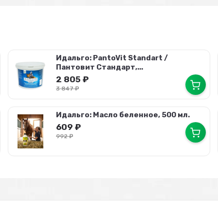
Идальго: PantoVit Standart /
Пантовит Стандарт,...
2 805
₽
3 847
₽
Идальго: Масло беленное, 500 мл.
609
₽
992
₽