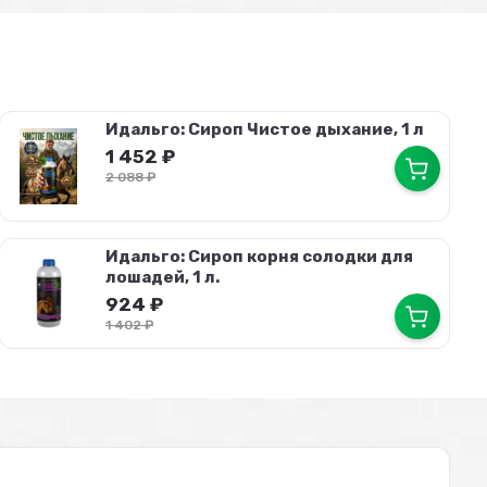
Идальго: Сироп Чистое дыхание, 1 л
1 452
₽
2 088
₽
Идальго: Сироп корня солодки для
лошадей, 1 л.
924
₽
1 402
₽