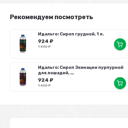
Рекомендуем посмотреть
Идальго: Сироп грудной, 1 л.
924
₽
1 402
₽
Идальго: Сироп Эхинацеи пурпурной
для лошадей, ...
924
₽
1 402
₽