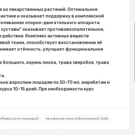
в из лекарственных растений. Оптимальное
актике и оказывает поддержку в комплексной
болеваниях опорно-двигательного аппарата:
е суставы" оказывает противовоспалительное,
 действие. Комплекс активных веществ
вой ткани, способствует восстановлению её
снимает отёчность, улучшает функциональное
а большого, корень пиона, трава зверобоя, трава
та.
ьно взрослым лошадям по 50-70 мл, жеребятам и
курса 10-15 дней. При необходимости курс
обавка для лошадей
профилактика заболеваний ОДА