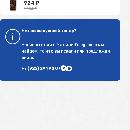
924
₽
1 402
₽
Не нашли нужный товар?
Напишите нам в
Max
или
Telegram
и мы
найдем, то что вы искали или предложим
аналог.
+7 (922) 291 90 07