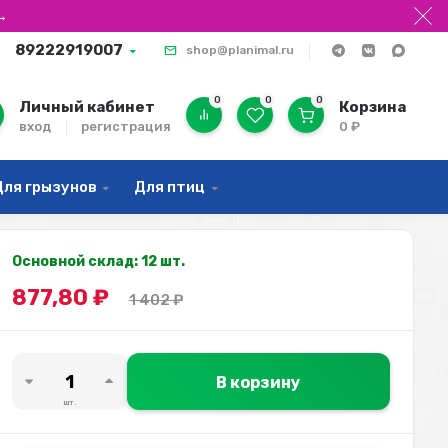
→
89222919007
shop@planimal.ru
0
0
0
Личный кабинет
Корзина
вход
регистрация
0
₽
Для грызунов
Для птиц
Основной склад: 12 шт.
877,80
₽
1 402
₽
В корзину
шт.