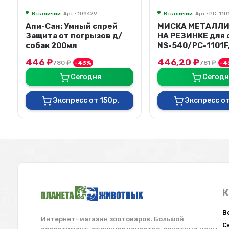
В наличии
Арт.: 109429
В наличии
Арт.: PC-110
Апи-Сан: Умный спрей
МИСКА МЕТАЛЛ
Защита от погрызов д/
НА РЕЗИНКЕ для 
собак 200мл
NS-540/PC-1101F
34,5*25*8 см, 2.5
446
₽
446,20
₽
780
₽
-43%
781
₽
-4
Сегодня
Сегодн
Экспресс от 150р.
Экспресс от
К
В
Интернет-магазин зоотоваров. Большой
С