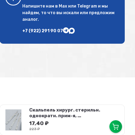
Напишите нам в
Max
или
Telegram
и мы
найдем, то что вы искали или предложим
аналог.
+7 (922) 291 90 07
Скальпель хирург. стерильн.
однократн. прим-я, ...
17,40
₽
223
₽