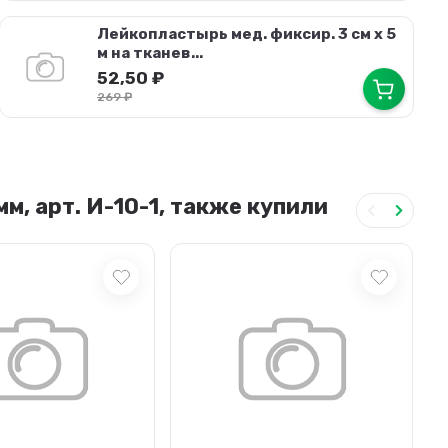
Лейкопластырь мед. фиксир. 3 см х 5
м на тканев...
52,50
₽
269
₽
, арт. И-10-1, также купили