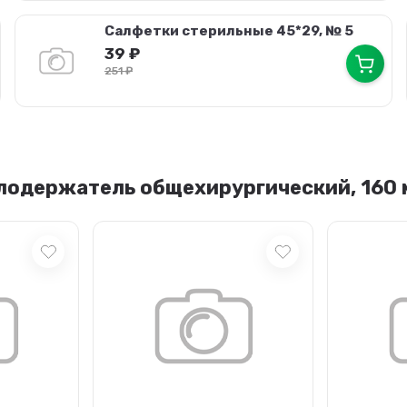
Салфетки стерильные 45*29, № 5
39
₽
251
₽
одержатель общехирургический, 160 мм