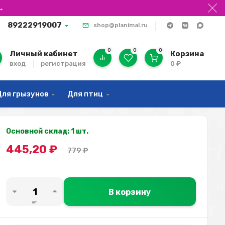
→
89222919007
shop@planimal.ru
0
0
0
Личный кабинет
Корзина
вход
регистрация
0
₽
Для грызунов
Для птиц
Основной склад: 1 шт.
445,20
₽
779
₽
В корзину
шт.