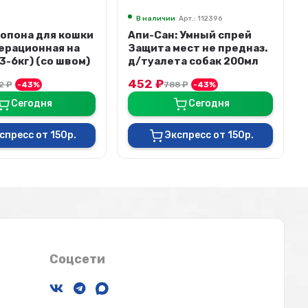
В наличии
Арт.: 112396
Попона для кошки
Апи-Сан: Умный спрей
ерационная на
Защита мест не предназ.
3-6кг) (со швом)
д/туалета собак 200мл
452
₽
72
₽
-43%
788
₽
-43%
Сегодня
Сегодня
спресс от 150р.
Экспресс от 150р.
Соцсети