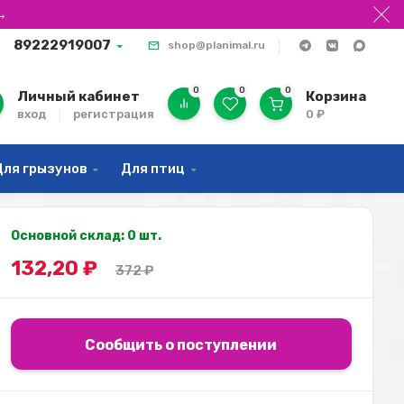
→
89222919007
shop@planimal.ru
0
0
0
Личный кабинет
Корзина
вход
регистрация
0
₽
Для грызунов
Для птиц
Основной склад: 0 шт.
132,20
₽
372
₽
Сообщить о поступлении