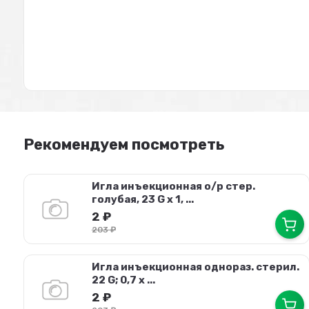
Рекомендуем посмотреть
Игла инъекционная о/р стер.
голубая, 23 G х 1, ...
2
₽
203
₽
Игла инъекционная однораз. стерил.
22 G; 0,7 х ...
2
₽