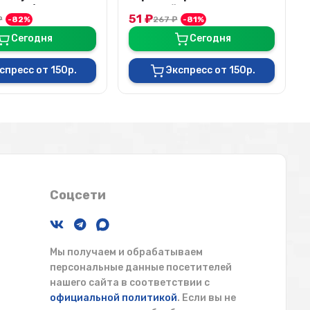
10 шт/уп, цена ...
цветной для животных
51
₽
₽
-82%
267
₽
-81%
2,5 ...
Сегодня
Сегодня
спресс от 150р.
Экспресс от 150р.
Соцсети
Мы получаем и обрабатываем
персональные данные посетителей
нашего сайта в соответствии с
официальной политикой
. Если вы не