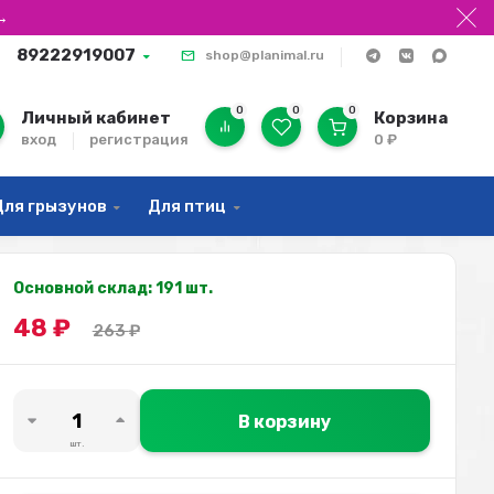
→
89222919007
shop@planimal.ru
0
0
0
Личный кабинет
Корзина
вход
регистрация
0
₽
Для грызунов
Для птиц
Основной склад: 191 шт.
48
₽
263
₽
В корзину
шт.