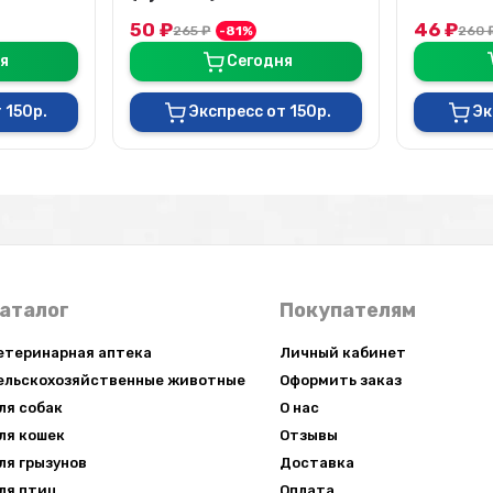
см
круглая, 
50
₽
46
₽
265
₽
-81%
260
я
Сегодня
 150р.
Экспресс от 150р.
Эк
аталог
Покупателям
етеринарная аптека
Личный кабинет
ельскохозяйственные животные
Оформить заказ
ля собак
О нас
ля кошек
Отзывы
ля грызунов
Доставка
ля птиц
Оплата