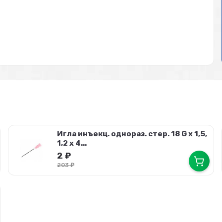
Игла инъекц. однораз. стер. 18 G х 1,5,
1,2 х 4...
2
₽
203
₽