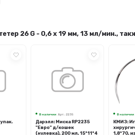
ер 26 G - 0,6 х 19 мм, 13 мл/мин., та
В наличии
Арт.: 2235
В наличии
 упак.
Дарэлл: Миска RP2235
КМИЗ: И
"Евро" д/кошек
хирургич
(нулевка), 200 мл, 15*11*4
1,8*70, и