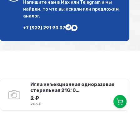
Напишите нам в
Max
или
Telegram
и мы
найдем, то что вы искали или предложим
аналог.
+7 (922) 291 90 07
Игла инъекционная одноразовая
стерильная 21G; 0...
2
₽
203
₽