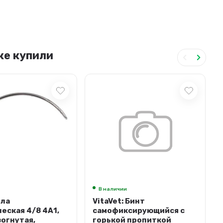
кже купили
В наличии
гла
VitaVet: Бинт
еская 4/8 4А1,
самофиксирующийся с
зогнутая,
горькой пропиткой