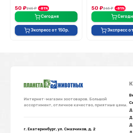
50
₽
50
₽
265
₽
-81%
265
₽
-81%
Сегодня
Сегодн
Экспресс от 150р.
Экспресс от
К
В
Интернет-магазин зоотоваров. Большой
С
ассортимент, отличное качество, приятные цены.
Д
Д
Д
г. Екатеринбург, ул. Смазчиков, д. 2
Д