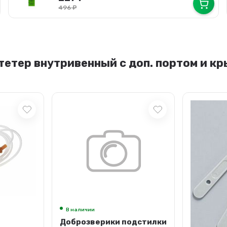
496
₽
тетер внутривенный с доп. портом и к
одстилки