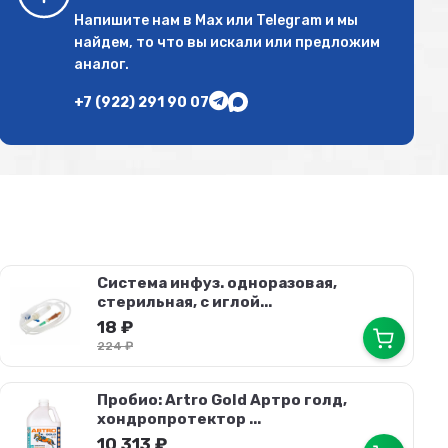
Напишите нам в
Max
или
Telegram
и мы
найдем, то что вы искали или предложим
аналог.
+7 (922) 291 90 07
Система инфуз. одноразовая,
стерильная, с иглой...
18
₽
224
₽
Пробио: Artro Gold Артро голд,
хондропротектор ...
10 313
₽