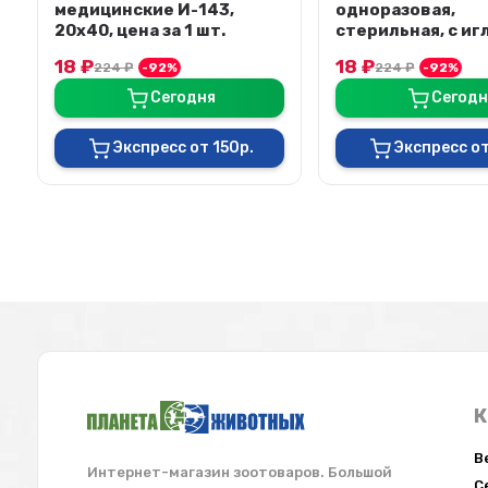
одноразовая,
для животных 60
стерильная, с иглой
150 шт./уп, цена з
0,8*38 мм "Комета"
18
₽
17,50
₽
224
₽
-92%
223
₽
-92%
Сегодня
Сегодн
Экспресс от 150р.
Экспресс от
К
В
Интернет-магазин зоотоваров. Большой
С