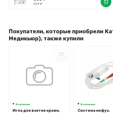
597
₽
Покупатели, которые приобрели Ка
Медикьюр), также купили
В наличии
В наличии
Система инфуз.
Доброзверики п