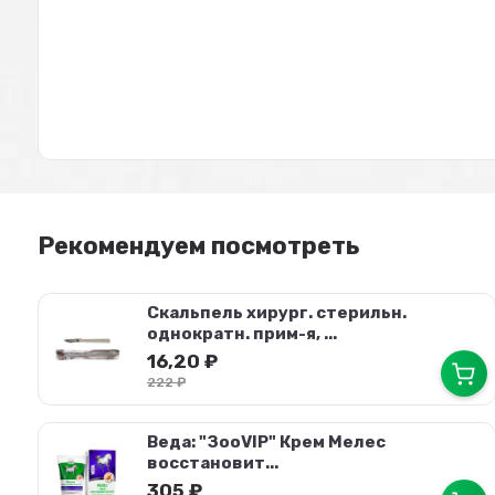
Рекомендуем посмотреть
Скальпель хирург. стерильн.
однократн. прим-я, ...
16,20
₽
222
₽
Веда: "ЗооVIP" Крем Мелес
восстановит...
305
₽