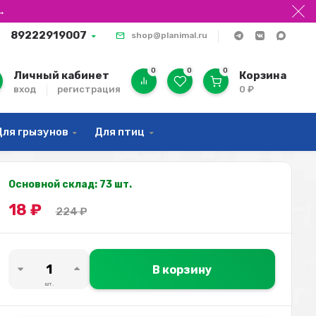
→
89222919007
shop@planimal.ru
0
0
0
Личный кабинет
Корзина
вход
регистрация
0
₽
Для грызунов
Для птиц
Основной склад: 73 шт.
18
₽
224
₽
В корзину
шт.