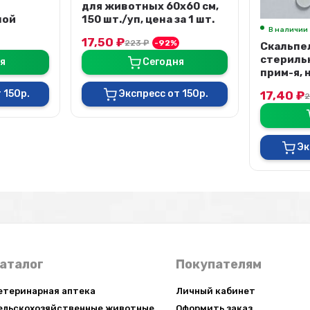
х60 см,
а 1 шт.
В наличии
В наличии
Скальпель хирург.
Скальпел
стерильн. однократн.
стерильн
я
прим-я, нерж.сталь. № 11
прим-я, 
 150р.
17,40
₽
17,40
₽
223
₽
-92%
Сегодня
Экспресс от 150р.
Эк
аталог
Покупателям
етеринарная аптека
Личный кабинет
ельскохозяйственные животные
Оформить заказ