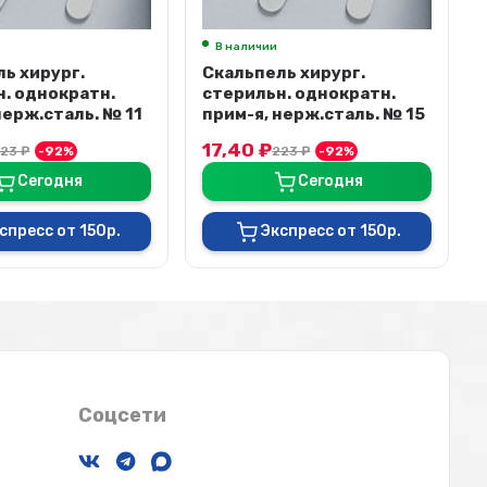
стерильн. однократн.
прим-я, нерж.сталь. № 10
КОМЕТА
17,40
₽
223
₽
-92%
ь хирург.
. однократн.
Сегодня
нерж.сталь. № 15
Экспресс от 150р.
223
₽
-92%
Сегодня
спресс от 150р.
Соцсети