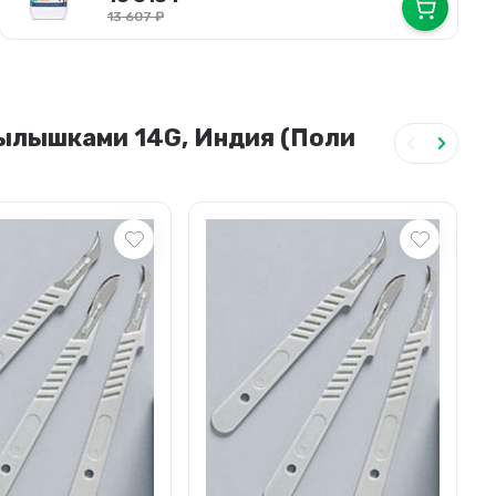
13 607
₽
рылышками 14G, Индия (Поли
В наличии
Скальпель хирург.