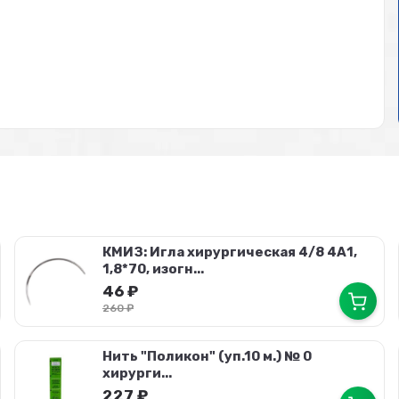
КМИЗ: Игла хирургическая 4/8 4А1,
1,8*70, изогн...
46
₽
260
₽
Нить "Поликон" (уп.10 м.) № 0
хирурги...
227
₽