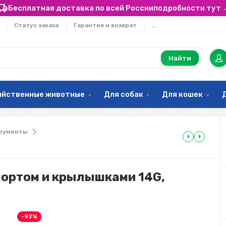
Бесплатная доставка по всей России
подробности тут 
Статус заказа
Гарантия и возврат
...
Найти
яйственные животные
Для собак
Для кошек
рументы
портом и крылышками 14G,
-92%