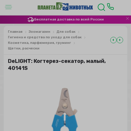
Бесплатная доставка по всей России
Главная
Зоомагазин
Для собак
Гигиена и средства по уходу для собак
Косметика, парфюмерия, груминг
Щетки, расчески
DeLIGHT: Когтерез-секатор, малый,
40141S