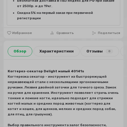
Бесплатная доставка в ПВЗ Яндекс для РФ при заказе
от 2500р. и до 19кг.
Скидка 5% на первый заказ при первичной
регистрации
Избранное
Сравнить
Поделиться
Обзор
Характеристики
Отзывы
0
Когтерез-секатор Delight малый 40141s
Когтерезка секатор - инструмент из быстрорежущей
нержавеющей стали с нескользящими эргономичными
ручками. Лезвия двойной заточки для точного среза. Замок
на ручке для хранения. Инструмент позволяет стричь очень
тонкие и ломкие когти, идеально подходит для стрижки
когтей малых и средних пород животных (когтерез для
котят и кошек, для щенков, мелких и средних пород собак,
для птиц, для грызунов).
Выбор правильного инструмента залог безопасности,