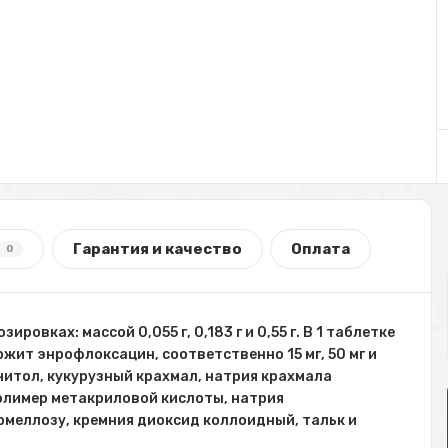
Гарантия и качество
Оплата
0
ровках: массой 0,055 г, 0,183 г и 0,55 г. В 1 таблетке
жит энрофлоксацин, соответственно 15 мг, 50 мг и
ннитол, кукурузный крахмал, натрия крахмала
полимер метакриловой кислоты, натрия
меллозу, кремния диоксид коллоидный, тальк и