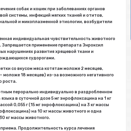
лечения собак и кошек при заболеваниях органов
ой системы, инфекций мягких тканей и отитов,
иальной и микоплазменной этиологии, возбудители
енная индивидуальная чувствительность животного
. Запрещается применение препарата Энроксил
ных нарушениях развития хрящевой ткани и
вождающихся судорогами.
тки со вкусом мяса котятам моложе 2 месяцев,
— моложе 18 месяцев) из-за возможного негативного
о роста.
вотным перорально индивидуально в раздробленном
языка в суточной дозе 5 мг энрофлоксацина на 1 кг
ссой 0,055 г (15 мг энрофлоксацина) на 3 кг массы
рофлоксацина) на 10 кг массы животного и одна
 30 кг массы животного.
 приема. Продолжительность курса лечения