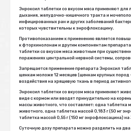
Энроксил таблетки со вкусом мяса применяют для 
дыхания, желудочно-кишечного тракта и мочеполов
инфицированных ран и других заболеваний бактер
которых чувствительны к энрофлоксацину.
Противопоказанием к применению является повыш
к фторхинолонам и другим компонентам препарата
таблетки со вкусом мяса животным при существен
поражениях центральной нервной системы, сопро
Запрещается применение препарата Энроксил табле
щенкам моложе 12 месяцев (щенкам крупных пород 
воздействия на хрящевую ткань в период активног
Энроксил таблетки со вкусом мяса применяют жи
виде с кормом или вводят принудительно на корень 
массы животного, что составляет: одна таблетка ма
животного, одна таблетка массой 0,183 г (50 мг эн
таблетка массой 0,55 г (150 мг энрофлоксацина) на
Суточную дозу препарата можно разделить на два