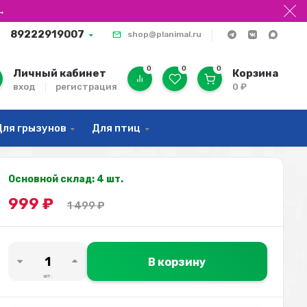
→
89222919007
shop@planimal.ru
0
0
0
Личный кабинет
Корзина
вход
регистрация
0
₽
Для грызунов
Для птиц
Основной склад: 4 шт.
999
₽
1 499
₽
В корзину
шт.