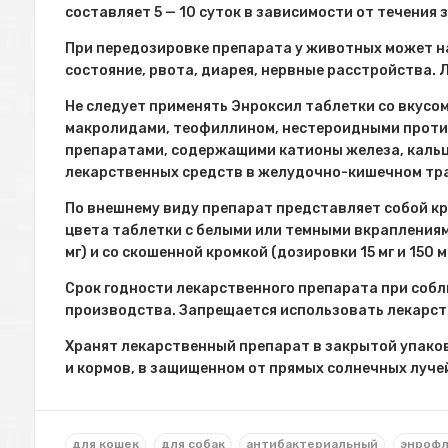
составляет 5 — 10 суток в зависимости от течения 
При передозировке препарата у животных может н
состояние, рвота, диарея, нервные расстройства.
Не следует применять Энроксил таблетки со вкусо
макролидами, теофиллином, нестероидными проти
препаратами, содержащими катионы железа, кальц
лекарственных средств в желудочно-кишечном тр
По внешнему виду препарат представляет собой кр
цвета таблетки с белыми или темными вкраплениями
мг) и со скошенной кромкой (дозировки 15 мг и 150 м
Срок годности лекарственного препарата при собл
производства. Запрещается использовать лекарст
Хранят лекарственный препарат в закрытой упаков
и кормов, в защищенном от прямых солнечных лучей 
для кошек
для собак
антибактериальный
энрофл