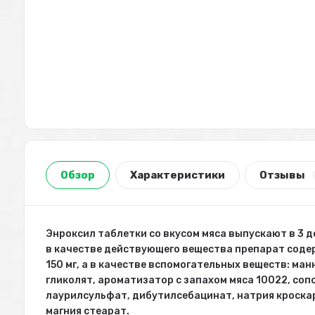
Обзор
Характеристики
Отзывы
Энроксил таблетки со вкусом мяса выпускают в 3 дози
в качестве действующего вещества препарат содер
150 мг, а в качестве вспомогательных веществ: ма
гликолят, ароматизатор с запахом мяса 10022, со
лаурилсульфат, дибутилсебацинат, натрия кроскар
магния стеарат.