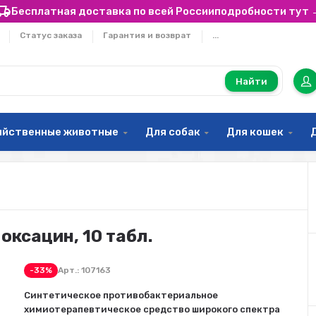
Бесплатная доставка по всей России
подробности тут 
Статус заказа
Гарантия и возврат
...
Найти
яйственные животные
Для собак
Для кошек
оксацин, 10 табл.
-33%
Арт.:
107163
Синтетическое противобактериальное
химиотерапевтическое средство широкого спектра