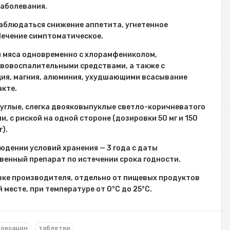
заболевания.
аблюдаться снижение аппетита, угнетенное
 Лечение симптоматическое.
м мяса одновременно с хлорамфениколом,
вовоспалительными средствами, а также с
ия, магния, алюминия, ухудшающими всасывание
акте.
углые, слегка двояковы­пуклые светло-коричневатого
, с риской на одной стороне (дозировки 50 мг и 150
г).
юдении условий хранения — 3 года с даты
венный препарат по истечении срока годности.
ке производителя, от­дельно от пищевых продуктов
месте, при температуре от 0°С до 25°С.
оксацин
таблетки