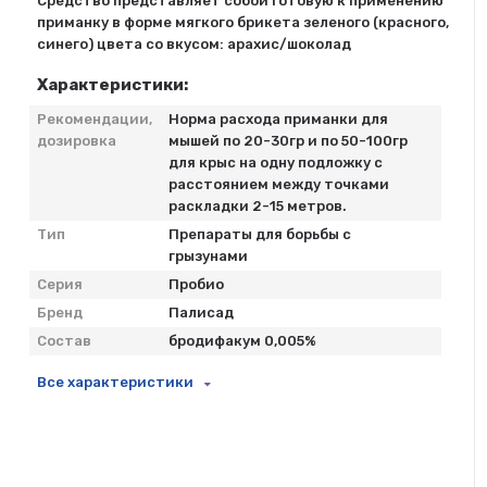
Средство представляет собой готовую к применению
приманку в форме мягкого брикета зеленого (красного,
синего) цвета со вкусом: арахис/шоколад
Характеристики:
Рекомендации,
Норма расхода приманки для
дозировка
мышей по 20-30гр и по 50-100гр
для крыс на одну подложку с
расстоянием между точками
раскладки 2-15 метров.
Тип
Препараты для борьбы с
грызунами
Серия
Пробио
Бренд
Палисад
Состав
бродифакум 0,005%
Все характеристики