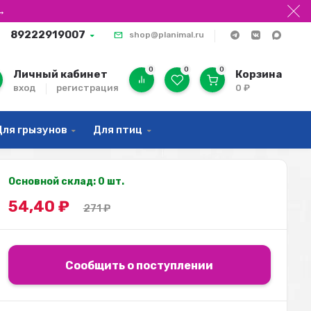
→
89222919007
shop@planimal.ru
0
0
0
Личный кабинет
Корзина
вход
регистрация
0
₽
Для грызунов
Для птиц
Основной склад: 0 шт.
54,40
₽
271
₽
Сообщить о поступлении