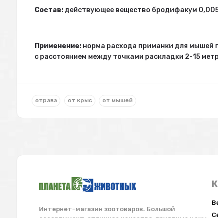
Состав:
действующее вещество бродифакум 0,00
Применение:
норма расхода приманки для мышей по
с расстоянием между точками раскладки 2-15 метр
отрава
от крыс
от мышей
К
В
Интернет-магазин зоотоваров. Большой
С