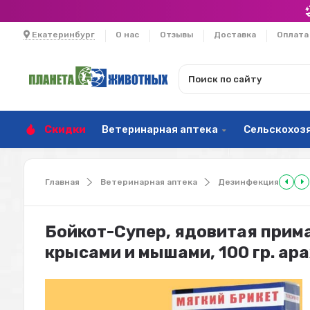
Екатеринбург
О нас
Отзывы
Доставка
Оплата
Скидки
Ветеринарная аптека
Сельскохоз
Главная
Ветеринарная аптека
Дезинфекция
Бойкот-Супер, ядовитая прима
крысами и мышами, 100 гр. а