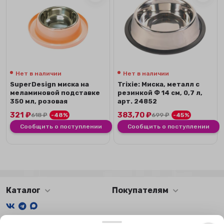
Нет в наличии
Нет в наличии
SuperDesign миска на
Trixie: Миска, металл с
меламиновой подставке
резинкой Ф 14 см, 0,7 л,
350 мл, розовая
арт. 24852
321
₽
383,70
₽
618
₽
-48%
699
₽
-45%
Сообщить о поступлении
Сообщить о поступлении
Каталог
Покупателям