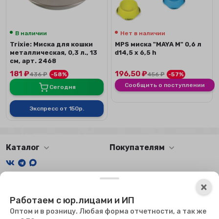
В наличии
Нет в наличии
Trixie: Миска для кошки
MPS миска "MAYA M" 0,6 л
металлическая, 0,3 л., 13
d14,5 x 6,5 h
см, арт. 2468
181
₽
196,50
₽
436
₽
-58%
456
₽
-57%
Сообщить о поступлении
Сегодня
Экспресс от 150р.
Каталог
Покупателям
Мы получаем и обрабатываем персональные данные
×
посетителей нашего сайта в соответствии с
официальной
Работаем с юр.лицами и ИП
политикой
. Если вы не даете согласия на обработку своих
персональных данных, вам необходимо покинуть наш сайт.
Оптом и в розницу. Любая форма отчетности, а так же
Мы используем файлы куки, чтобы сайт мог работать. Оставаясь