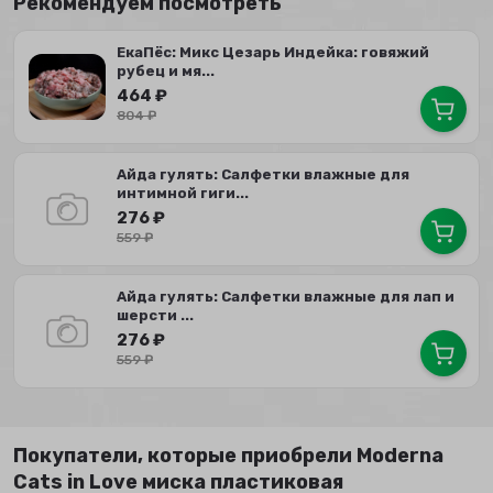
Рекомендуем посмотреть
ЕкаПёс: Микс Цезарь Индейка: говяжий
рубец и мя...
464
₽
804
₽
Айда гулять: Салфетки влажные для
интимной гиги...
276
₽
559
₽
Айда гулять: Салфетки влажные для лап и
шерсти ...
276
₽
559
₽
Покупатели, которые приобрели Moderna
Cats in Love миска пластиковая