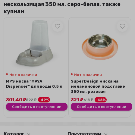
нескользящая 350 мл, серо-белая, также
купили
Нет в наличии
Нет в наличии
MPS миска "MAYA
SuperDesign миска на
Dispenser" для воды 0,5 л
меламиновой подставке
350 мл, розовая
301,40
₽
321
₽
592
₽
-49%
618
₽
-48%
Сообщить о поступлении
Сообщить о поступлении
Каталог
Покупателям