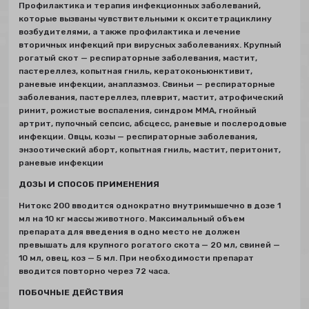
Профилактика и терапия инфекционных заболеваний,
которые вызваны чувствительными к окситетрациклину
возбудителями, а также профилактика и лечение
вторичных инфекций при вирусных заболеваниях. Крупный
рогатый скот — респираторные заболевания, мастит,
пастереллез, копытная гниль, кератоконьюнктивит,
раневые инфекции, анаплазмоз. Свиньи — респираторные
заболевания, пастереллез, плеврит, мастит, атрофический
ринит, рожистые воспаления, синдром ММА, гнойный
артрит, пупочный сепсис, абсцесс, раневые и послеродовые
инфекции. Овцы, козы — респираторные заболевания,
энзоотический аборт, копытная гниль, мастит, перитонит,
раневые инфекции
ДОЗЫ И СПОСОБ ПРИМЕНЕНИЯ
Нитокс 200 вводится однократно внутримышечно в дозе 1
мл на 10 кг массы животного. Максимальный объем
препарата для введения в одно место не должен
превышать для крупного рогатого скота — 20 мл, свиней —
10 мл, овец, коз — 5 мл. При необходимости препарат
вводится повторно через 72 часа.
ПОБОЧНЫЕ ДЕЙСТВИЯ