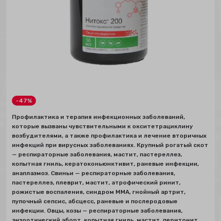
-47%
Профилактика и терапия инфекционных заболеваний,
которые вызваны чувствительными к окситетрациклину
возбудителями, а также профилактика и лечение вторичных
инфекций при вирусных заболеваниях. Крупный рогатый скот
— респираторные заболевания, мастит, пастереллез,
копытная гниль, кератоконьюнктивит, раневые инфекции,
анаплазмоз. Свиньи — респираторные заболевания,
пастереллез, плеврит, мастит, атрофический ринит,
рожистые воспаления, синдром ММА, гнойный артрит,
пупочный сепсис, абсцесс, раневые и послеродовые
инфекции. Овцы, козы — респираторные заболевания,
энзоотический аборт, копытная гниль, мастит, перитонит,