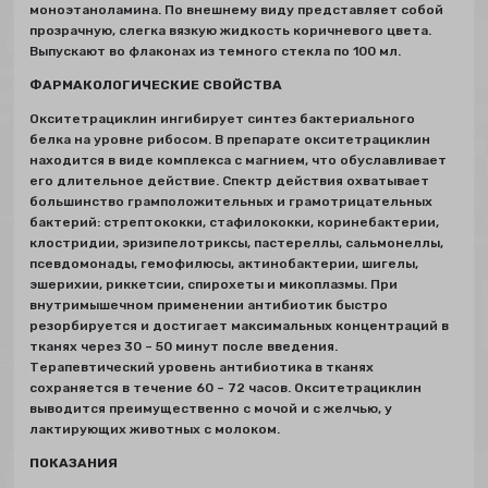
моноэтаноламина. По внешнему виду представляет собой
прозрачную, слегка вязкую жидкость коричневого цвета.
Выпускают во флаконах из темного стекла по 100 мл.
ФАРМАКОЛОГИЧЕСКИЕ СВОЙСТВА
Окситетрациклин ингибирует синтез бактериального
белка на уровне рибосом. В препарате окситетрациклин
находится в виде комплекса с магнием, что обуславливает
его длительное действие. Спектр действия охватывает
большинство грамположительных и грамотрицательных
бактерий: стрептококки, стафилококки, коринебактерии,
клостридии, эризипелотриксы, пастереллы, сальмонеллы,
псевдомонады, гемофилюсы, актинобактерии, шигелы,
эшерихии, риккетсии, спирохеты и микоплазмы. При
внутримышечном применении антибиотик быстро
резорбируется и достигает максимальных концентраций в
тканях через 30 – 50 минут после введения.
Терапевтический уровень антибиотика в тканях
сохраняется в течение 60 – 72 часов. Окситетрациклин
выводится преимущественно с мочой и с желчью, у
лактирующих животных с молоком.
ПОКАЗАНИЯ