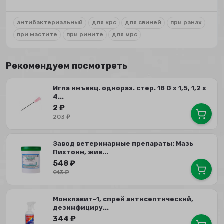
антибактериальный
для крс
для свиней
при ранах
при мастите
при рините
для мрс
Рекомендуем посмотреть
Игла инъекц. однораз. стер. 18 G х 1,5, 1,2 х
4...
2
₽
203
₽
Завод ветеринарные препараты: Мазь
Пихтоин, жив...
548
₽
913
₽
Монклавит-1, спрей антисептический,
дезинфициру...
344
₽