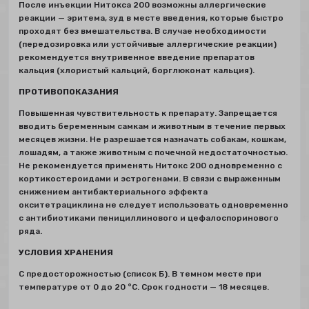
После инъекции Нитокса 200 возможны аллергические
реакции — эритема, зуд в месте введения, которые быстро
проходят без вмешательства. В случае необходимости
(передозировка или устойчивые аллергические реакции)
рекомендуется внутривенное введение препаратов
кальция (хлористый кальций, борглюконат кальция).
ПРОТИВОПОКАЗАНИЯ
Повышенная чувствительность к препарату. Запрещается
вводить беременным самкам и животным в течение первых
месяцев жизни. Не разрешается назначать собакам, кошкам,
лошадям, а также животным с почечной недостаточностью.
Не рекомендуется применять Нитокс 200 одновременно с
кортикостероидами и эстрогенами. В связи с выраженным
снижением антибактериального эффекта
окситетрациклина не следует использовать одновременно
с антибиотиками пенициллинового и цефалоспоринового
ряда.
УСЛОВИЯ ХРАНЕНИЯ
С предосторожностью (список Б). В темном месте при
температуре от 0 до 20 °С. Срок годности — 18 месяцев.