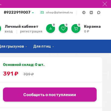
→
89222919007
shop@planimal.ru
0
0
0
Личный кабинет
Корзина
вход
регистрация
0
₽
Для грызунов
Для птиц
Основной склад: 0 шт.
391
₽
709
₽
Сообщить о поступлении