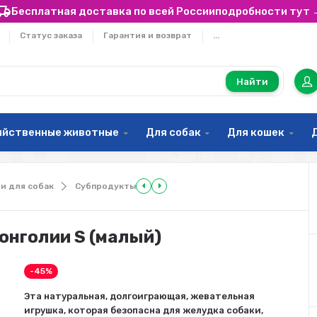
Бесплатная доставка по всей России
подробности тут 
Статус заказа
Гарантия и возврат
...
Найти
яйственные животные
Для собак
Для кошек
ти для собак
Субпродукты
онголии S (малый)
-45%
Эта натуральная, долгоиграющая, жевательная
игрушка, которая безопасна для желудка собаки,