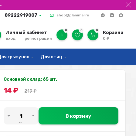
→
89222919007
shop@planimal.ru
0
0
0
Личный кабинет
Корзина
вход
регистрация
0
₽
Для грызунов
Для птиц
Основной склад: 65 шт.
14
₽
219
₽
В корзину
шт.