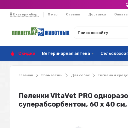
Екатеринбург
О нас
Отзывы
Доставка
Оплата
Скидки
Ветеринарная аптека
Сельскохоз
Главная
Зоомагазин
Для собак
Гигиена и средс
Пеленки VitaVet PRO одноразо
суперабсорбентом, 60 х 40 см, 1