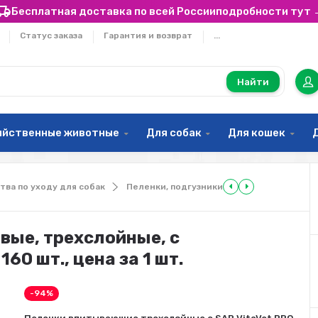
Бесплатная доставка по всей России
подробности тут 
Статус заказа
Гарантия и возврат
...
Найти
яйственные животные
Для собак
Для кошек
тва по уходу для собак
Пеленки, подгузники
вые, трехслойные, с
60 шт., цена за 1 шт.
-94%