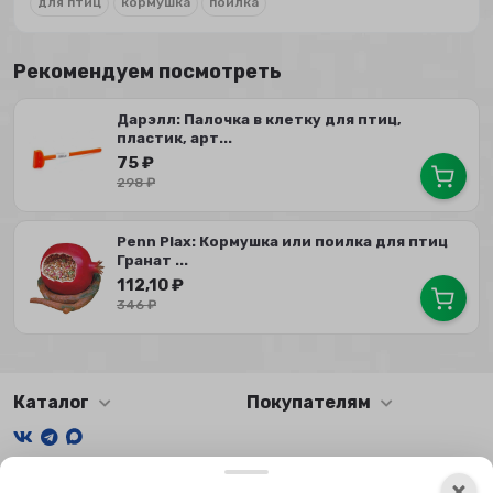
для птиц
кормушка
поилка
Рекомендуем посмотреть
Дарэлл: Палочка в клетку для птиц,
пластик, арт...
75
₽
298
₽
Penn Plax: Кормушка или поилка для птиц
Гранат ...
112,10
₽
346
₽
Каталог
Покупателям
Мы получаем и обрабатываем персональные данные
×