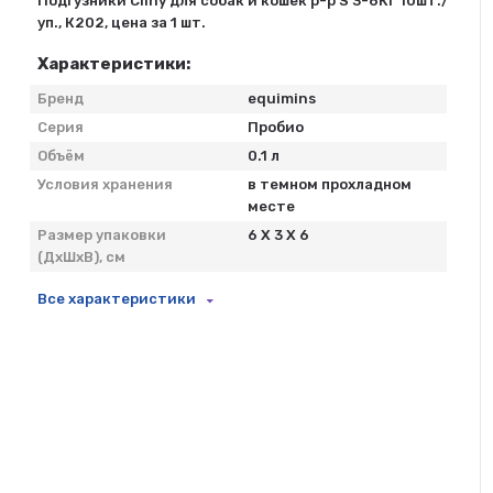
Подгузники Cliny для собак и кошек р-р S 3-6КГ 10шт./
уп., К202, цена за 1 шт.
Характеристики:
Бренд
equimins
Серия
Пробио
Объём
0.1 л
Условия хранения
в темном прохладном
месте
Размер упаковки
6 X 3 X 6
(ДхШхВ), см
Все характеристики