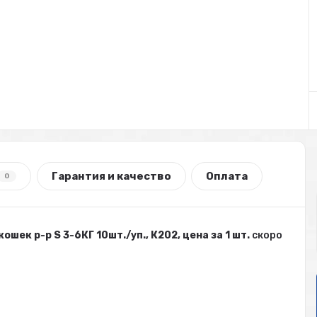
Гарантия и качество
Оплата
0
кошек р-р S 3-6КГ 10шт./уп., К202, цена за 1 шт.
скоро