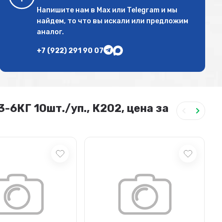
Напишите нам в
Max
или
Telegram
и мы
найдем, то что вы искали или предложим
аналог.
+7 (922) 291 90 07
-6КГ 10шт./уп., К202, цена за