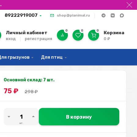
→
89222919007
shop@planimal.ru
0
0
0
Личный кабинет
Корзина
вход
регистрация
0
₽
Для грызунов
Для птиц
Основной склад: 7 шт.
75
₽
298
₽
В корзину
шт.