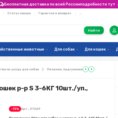
Бесплатная доставка по всей России
подробности тут 
Статус заказа
Гарантия и возврат
...
Найти
яйственные животные
Для собак
Для кошек
тва по уходу для собак
Пеленки, подгузники
ошек р-р S 3-6КГ 10шт./уп.,
-75%
Арт.:
37029