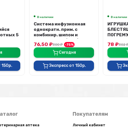
В наличии
Арт.: 360 330
В наличии
онная
ИГРУШКА "МЯЧ
Вата не
 с
БЛЕСТЯЩИЙ С
гр.
 и
ПОГРЕМУШКОЙ" 4.5см
банн...
SL016 20 шт./уп, цена з...
78
₽
80,30
₽
%
302
₽
-74%
я
Сегодня
 150р.
Экспресс от 150р.
Эк
аталог
Покупателям
етеринарная аптека
Личный кабинет