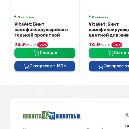
В наличии
В наличии
VitaVet: Бинт
Система инфузи
самофиксирующийся
однократн. прим.
цветной для животных 5
комбинир. шипом
см х 4,5 м
регулятором бара
74
₽
76,50
₽
297
₽
-75%
300
₽
-75
Сегодня
Сегодн
Экспресс от 150р.
Экспресс от
К
В