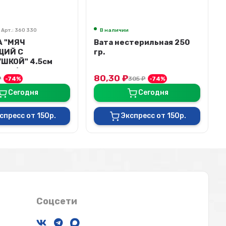
В наличии
Арт.: К201
стерильная 250
Подгузники Cliny для
собак и кошек размер XS
2-4 кг, 11 шт./уп, К201,
цена з...
69
₽
305
₽
-74%
290
₽
-76%
Сегодня
Сегодня
спресс от 150р.
Экспресс от 150р.
Соцсети