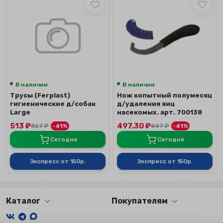
В наличии
В наличии
Трусы (Ferplast)
Нож копытный полумесяц
гигиенические д/собак
д/удаления яиц
Large
насекомых. арт. 700138
513
₽
497,30
₽
867
₽
-41%
847
₽
-41%
Сегодня
Сегодня
Экспресс от 150р.
Экспресс от 150р.
Каталог
Покупателям