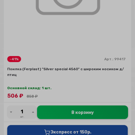
-41%
Арт.:
99417
Поилка (Ferplast) "Silver special 4560" с широким носиком д/
птиц
Основной склад: 1 шт.
506
₽
858
₽
В корзину
шт.
Экспресс от 150р.