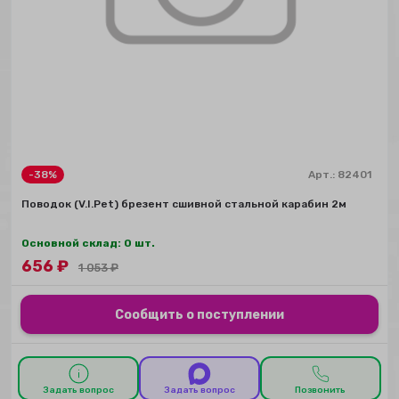
-38%
Арт.:
82401
Поводок (V.I.Pet) брезент сшивной стальной карабин 2м
Основной склад: 0 шт.
656
₽
1 053
₽
Сообщить о поступлении
Задать вопрос
Задать вопрос
Позвонить