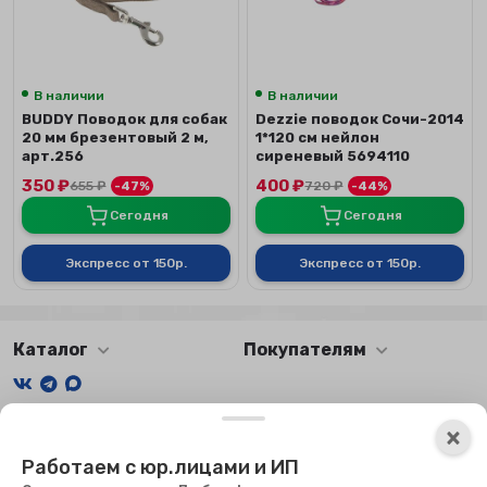
В наличии
В наличии
BUDDY Поводок для собак
Dezzie поводок Сочи-2014
20 мм брезентовый 2 м,
1*120 см нейлон
арт.256
сиреневый 5694110
350
₽
400
₽
655
₽
-47%
720
₽
-44%
Сегодня
Сегодня
Экспресс от 150р.
Экспресс от 150р.
Каталог
Покупателям
Мы получаем и обрабатываем персональные данные
×
посетителей нашего сайта в соответствии с
официальной
Работаем с юр.лицами и ИП
политикой
. Если вы не даете согласия на обработку своих
персональных данных, вам необходимо покинуть наш сайт.