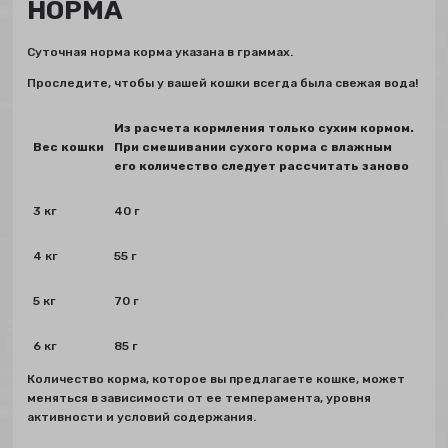
НОРМА
Суточная норма корма указана в граммах.
Проследите, чтобы у вашей кошки всегда была свежая вода!
Из расчета кормления только сухим кормом.
Вес кошки
При смешивании сухого корма с влажным
его количество следует рассчитать заново
3 кг
40 г
4 кг
55 г
5 кг
70 г
6 кг
85 г
Количество корма, которое вы предлагаете кошке, может
меняться в зависимости от ее темперамента, уровня
активности и условий содержания.