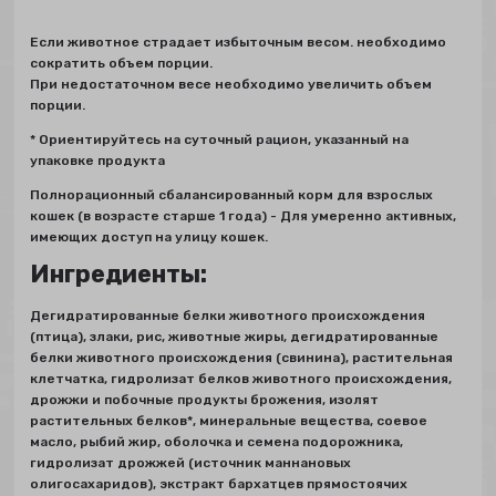
Если животное страдает избыточным весом. необходимо
сократить объем порции.
При недостаточном весе необходимо увеличить объем
порции.
* Ориентируйтесь на суточный рацион, указанный на
упаковке продукта
Полнорационный сбалансированный корм для взрослых
кошек (в возрасте старше 1 года) - Для умеренно активных,
имеющих доступ на улицу кошек.
Ингредиенты:
Дегидратированные белки животного происхождения
(птица), злаки, рис, животные жиры, дегидратированные
белки животного происхождения (свинина), растительная
клетчатка, гидролизат белков животного происхождения,
дрожжи и побочные продукты брожения, изолят
растительных белков*, минеральные вещества, соевое
масло, рыбий жир, оболочка и семена подорожника,
гидролизат дрожжей (источник мaннановых
олигосахаридов), экстракт бархатцев прямостоячих