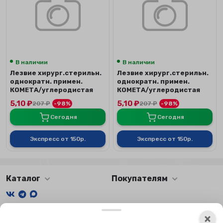
В наличии
В наличии
Лезвие хирург.стерильн.
Лезвие хирург.стерильн.
однократн. примен.
однократн. примен.
КОМЕТА/углеродистая
КОМЕТА/углеродистая
сталь, №1
сталь, №15
5,10
₽
5,10
₽
207
₽
-98%
207
₽
-98%
Сегодня
Сегодня
Экспресс от 150р.
Экспресс от 150р.
Каталог
Покупателям
Мы получаем и обрабатываем персональные данные
×
посетителей нашего сайта в соответствии с
официальной