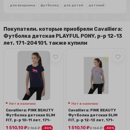
для всадника
футболка
для детей
детский
Покупатели, которые приобрели Сavalliera:
Футболка детская PLAYFUL PONY, р-р 12-13
лет, 171-204101, также купили
Нет в наличии
Нет в наличии
Сavalliera: PINK BEAUTY
Сavalliera: PINK BEAUTY
Футболка детская SLIM
Футболка детская SLIM
FIT, р-р 10-11 лет, 171-
FIT, р-р 12-13 лет, 171-
201101
201101
1 510,10
₽
1 510,10
₽
2 164
₽
-30%
2 164
₽
-30%