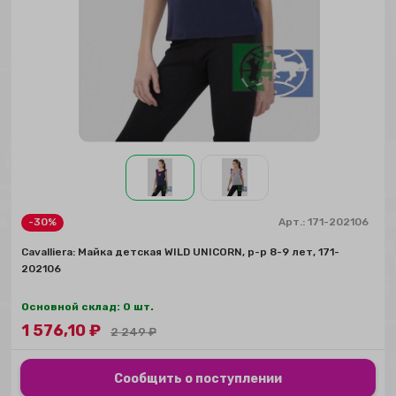
-30%
Арт.:
171-202106
Сavalliera: Майка детская WILD UNICORN, р-р 8-9 лет, 171-
202106
Основной склад: 0 шт.
1 576,10
₽
2 249
₽
Сообщить о поступлении