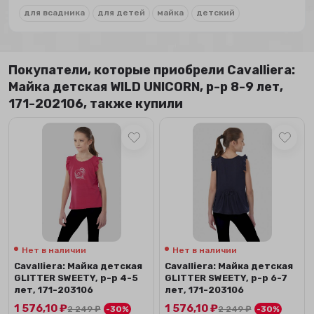
для всадника
для детей
майка
детский
Покупатели, которые приобрели Сavalliera:
Майка детская WILD UNICORN, р-р 8-9 лет,
171-202106, также купили
Нет в наличии
Нет в наличии
Сavalliera: Майка детская
Сavalliera: Майка детская
GLITTER SWEETY, р-р 4-5
GLITTER SWEETY, р-р 6-7
лет, 171-203106
лет, 171-203106
1 576,10
₽
1 576,10
₽
2 249
₽
-30%
2 249
₽
-30%