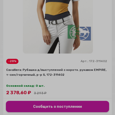
-28%
Арт.:
172-311402
Сavalliera: Рубашка д/выступлений с коротк. рукавом EMPIRE,
т-син/горчичный, р-р S, 172-311402
Основной склад: 0 шт.
2 378,60
₽
3 293
₽
Сообщить о поступлении