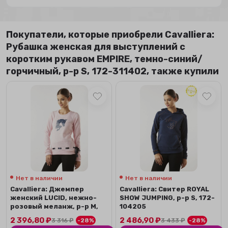
Покупатели, которые приобрели Сavalliera:
Рубашка женская для выступлений с
коротким рукавом EMPIRE, темно-синий/
горчичный, р-р S, 172-311402, также купили
Нет в наличии
Нет в наличии
Сavalliera: Джемпер
Сavalliera: Свитер ROYAL
женский LUCID, нежно-
SHOW JUMPING, р-р S, 172-
розовый меланж, р-р М,
104205
172-105201
2 396,80
₽
2 486,90
₽
3 316
₽
-28%
3 433
₽
-28%